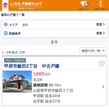
0
お気に入り
お問い合わせ
飯田の戸建て一覧
変更
エリア
飯田
変更
詳細条件
2
件
1～2件表示 /2件
中古一戸建住宅
甲府市飯田2丁目 中古戸建
1,680
万円
3LDK
建物面積
98.79㎡
山梨県甲府市飯田２丁目
甲府駅 徒歩24分
金手駅 徒歩37分