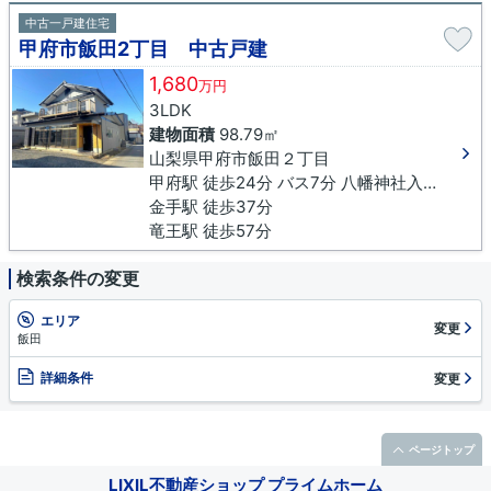
中古一戸建住宅
甲府市飯田2丁目 中古戸建
1,680
万円
3LDK
建物面積
98.79㎡
山梨県甲府市飯田２丁目
甲府駅 徒歩24分 バス7分 八幡神社入口（山梨県）下車 徒歩3分
金手駅 徒歩37分
竜王駅 徒歩57分
検索条件の変更
エリア
変更
飯田
詳細条件
変更
ページトップ
LIXIL不動産ショップ プライムホーム