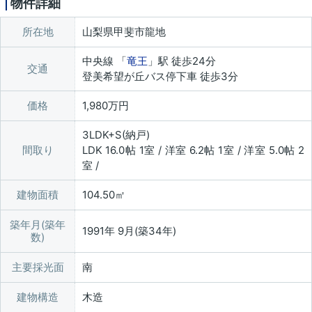
物件詳細
所在地
山梨県甲斐市龍地
中央線 「
竜王
」駅 徒歩24分
交通
登美希望が丘バス停下車 徒歩3分
価格
1,980万円
3LDK+S(納戸)
間取り
LDK 16.0帖 1室 / 洋室 6.2帖 1室 / 洋室 5.0帖 2
室 /
建物面積
104.50㎡
築年月(築年
1991年 9月(築34年)
数)
主要採光面
南
建物構造
木造