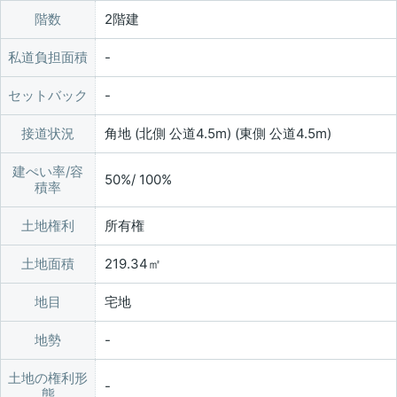
階数
2階建
私道負担面積
セットバック
接道状況
角地 (北側 公道4.5m) (東側 公道4.5m)
建ぺい率/容
50%/ 100%
積率
土地権利
所有権
土地面積
219.34㎡
地目
宅地
地勢
土地の権利形
態