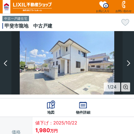
0
お気に入り
お問い合わせ
中古一戸建住宅
甲斐市龍地 中古戸建
1
/
24
地図
物件詳細
値下げ：2025/10/22
1,980
万円
価格