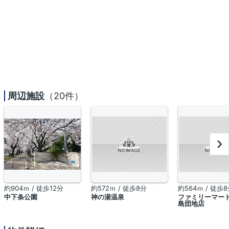
周辺施設
（20件）
約904ｍ / 徒歩12分
約572ｍ / 徒歩8分
約564ｍ / 徒歩
中下条公園
神の湯温泉
ファミリーマート
島団地店