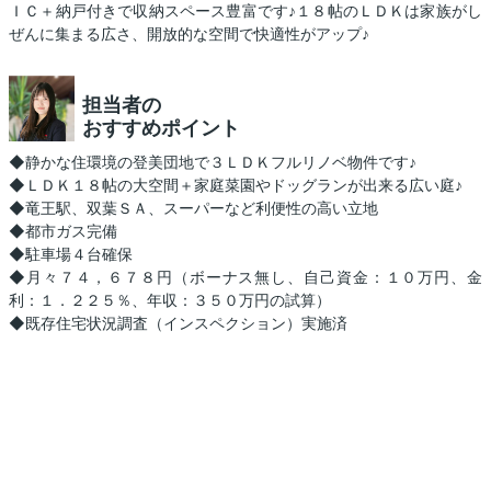
ＩＣ＋納戸付きで収納スペース豊富です♪１８帖のＬＤＫは家族がし
ぜんに集まる広さ、開放的な空間で快適性がアップ♪
担当者の
おすすめポイント
◆静かな住環境の登美団地で３ＬＤＫフルリノベ物件です♪
◆ＬＤＫ１８帖の大空間＋家庭菜園やドッグランが出来る広い庭♪
◆竜王駅、双葉ＳＡ、スーパーなど利便性の高い立地
◆都市ガス完備
◆駐車場４台確保
◆月々７４，６７８円（ボーナス無し、自己資金：１０万円、金
利：１．２２５％、年収：３５０万円の試算）
◆既存住宅状況調査（インスペクション）実施済