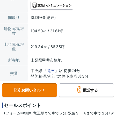
支払いシミュレーション
間取り
3LDK+S(納戸)
建物面積/坪
104.50㎡ / 31.61坪
数
土地面積/坪
219.34㎡ / 66.35坪
数
所在地
山梨県甲斐市龍地
中央線 「
竜王
」駅 徒歩24分
交通
登美希望が丘バス停下車 徒歩3分
お問い合わせ
電話する
セールスポイント
リフォーム中物件♪竜王駅まで車で５分♪双葉Ｓ．Ａまで車で２分♪Ｗ