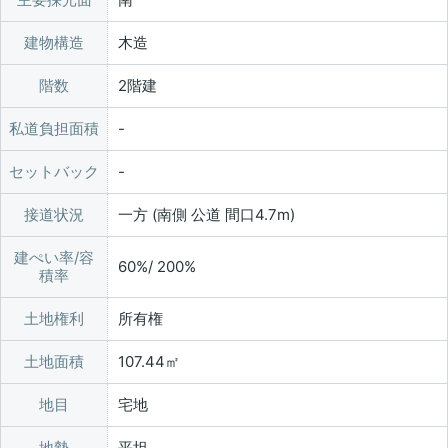
建物構造
木造
階数
2階建
私道負担面積
セットバック
接道状況
一方 (南側 公道 間口4.7m)
建ぺい率/容
60%/ 200%
積率
土地権利
所有権
土地面積
107.44㎡
地目
宅地
地勢
平坦