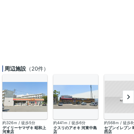
周辺施設
（20件）
約326ｍ / 徒歩5分
約441ｍ / 徒歩6分
約568ｍ / 徒歩
デイリーヤマザキ 昭和上
クスリのアオキ 河東中島
セブンイレブン 
河東店
店
西店