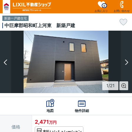
0
お気に入り
お問い合わせ
新築一戸建住宅
中巨摩郡昭和町上河東 新築戸建
1
/
21
地図
物件詳細
2,471
万円
価格
支払いシミュレーション