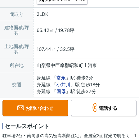
間取り
2LDK
建物面積/坪
65.42㎡ / 19.78坪
数
土地面積/坪
107.44㎡ / 32.5坪
数
所在地
山梨県中巨摩郡昭和町上河東
身延線 「
常永
」駅 徒歩2分
交通
身延線 「
小井川
」駅 徒歩18分
身延線 「
国母
」駅 徒歩37分
お問い合わせ
電話する
セールスポイント
駐車場2台・南向きの高気密高断熱住宅。全居室2面採光で明るく、1