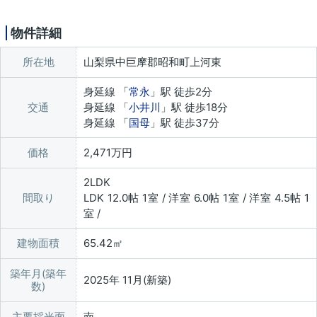
物件詳細
所在地
山梨県中巨摩郡昭和町上河東
身延線 「
常永
」駅 徒歩2分
交通
身延線 「
小井川
」駅 徒歩18分
身延線 「
国母
」駅 徒歩37分
価格
2,471万円
2LDK
間取り
LDK 12.0帖 1室 / 洋室 6.0帖 1室 / 洋室 4.5帖 1
室 /
建物面積
65.42㎡
築年月(築年
2025年 11月(新築)
数)
主要採光面
南