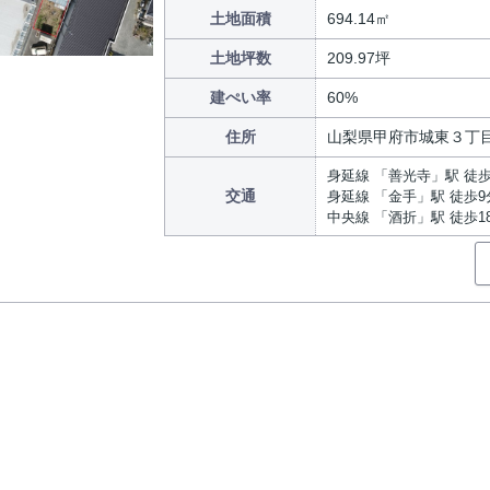
土地面積
694.14㎡
土地坪数
209.97坪
建ぺい率
60%
住所
山梨県甲府市城東３丁
身延線 「善光寺」駅 徒歩
交通
身延線 「金手」駅 徒歩9
中央線 「酒折」駅 徒歩1