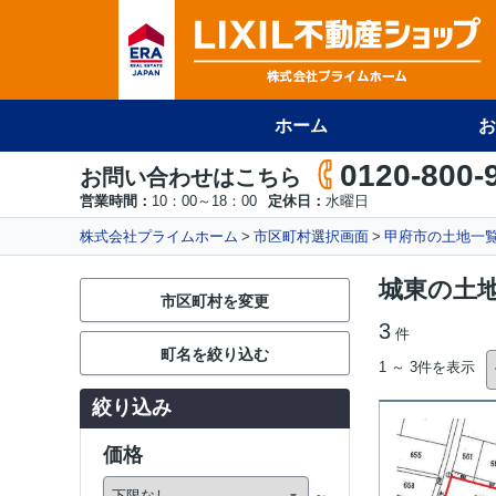
ホーム
お
0120-800-
お問い合わせはこちら
営業時間：
10：00～18：00
定休日：
水曜日
株式会社プライムホーム
市区町村選択画面
甲府市の土地一
城東の土
市区町村を変更
3
件
町名を絞り込む
1 ～ 3件を表示
絞り込み
価格