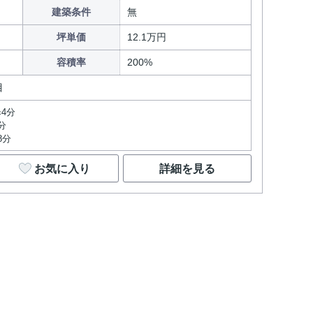
建築条件
無
坪単価
12.1万円
容積率
200%
目
4分
分
8分
お気に入り
詳細を見る