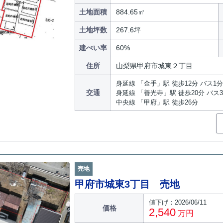
土地面積
884.65㎡
土地坪数
267.6坪
建ぺい率
60%
住所
山梨県甲府市城東２丁目
身延線 「金手」駅 徒歩12分 バス1
交通
身延線 「善光寺」駅 徒歩20分 バス
中央線 「甲府」駅 徒歩26分
売地
甲府市城東3丁目 売地
値下げ：2026/06/11
価格
2,540
万円