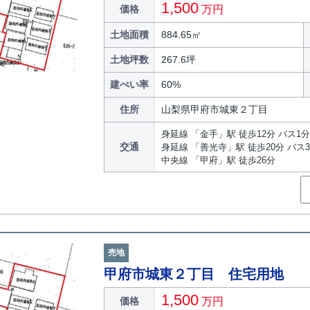
1,500
価格
万円
土地面積
884.65㎡
土地坪数
267.6坪
建ぺい率
60%
住所
山梨県甲府市城東２丁目
身延線 「金手」駅 徒歩12分 バス1
交通
身延線 「善光寺」駅 徒歩20分 バス
中央線 「甲府」駅 徒歩26分
売地
甲府市城東２丁目 住宅用地
1,500
価格
万円