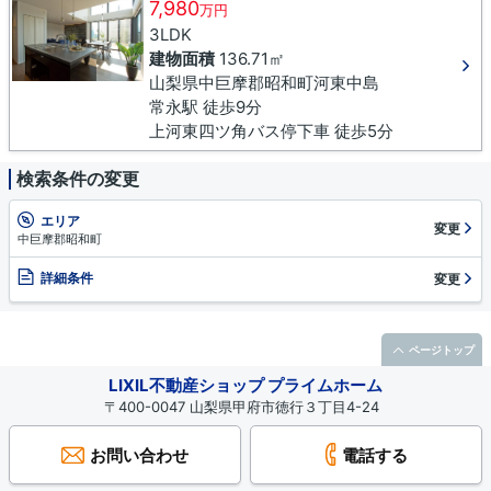
7,980
万円
3LDK
建物面積
136.71㎡
山梨県中巨摩郡昭和町河東中島
常永駅 徒歩9分
上河東四ツ角バス停下車 徒歩5分
検索条件の変更
エリア
変更
中巨摩郡昭和町
詳細条件
変更
ページトップ
LIXIL不動産ショップ プライムホーム
〒400-0047 山梨県甲府市徳行３丁目4-24
お問い合わせ
電話する