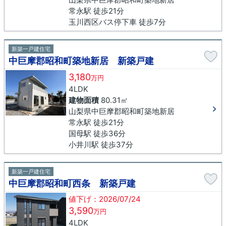
常永駅 徒歩21分
玉川西区バス停下車 徒歩7分
新築一戸建住宅
中巨摩郡昭和町築地新居 新築戸建
3,180
万円
4LDK
建物面積
80.31㎡
山梨県中巨摩郡昭和町築地新居
常永駅 徒歩21分
国母駅 徒歩36分
小井川駅 徒歩37分
新築一戸建住宅
中巨摩郡昭和町西条 新築戸建
値下げ：2026/07/24
3,590
万円
4LDK