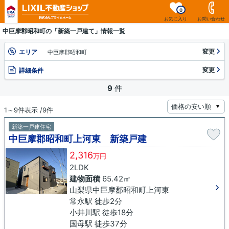
0
お気に入り
お問い合わせ
中巨摩郡昭和町の「新築一戸建て」情報一覧
変更
エリア
中巨摩郡昭和町
変更
詳細条件
9
件
1～9件表示 /9件
新築一戸建住宅
中巨摩郡昭和町上河東 新築戸建
2,316
万円
2LDK
建物面積
65.42㎡
山梨県中巨摩郡昭和町上河東
常永駅 徒歩2分
小井川駅 徒歩18分
国母駅 徒歩37分