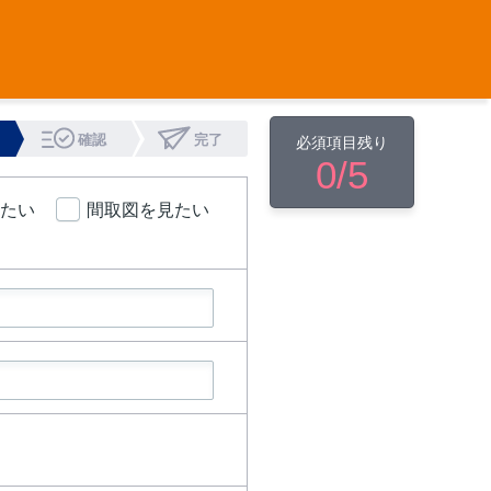
確認
完了
必須項目残り
0
/5
たい
間取図を見たい