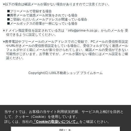
※以下の場合は確認メールが届かない場合がありますのでご注意ください。
■フリーメールで登録する場合
■携帯メールで迷惑メール対策をされている場合
■ご登録いただいたメールアドレスが間違っている場合
■メールボックスの容量が一杯になっている場合
※ドメイン指定受信を設定されている方は「info@prime-h.co.jp」からのメールを 受
信できるように設定してください。
※携帯電話やフリーメールのメールアドレスでのご登録で、PCメールの受信拒否設定
やURL付きメールの受信拒否設定をしている場合に、受信フォルダでなく迷惑メール
フォルダやゴミ箱にメールが振り分けられてしまい、確認メールの受信ができない
可能性がございます。お手数ですが、メールが届かない場合にはメール設定をご確
認ください。
Copyright(C) LIXIL不動産ショップ プライムホーム
当サイトでは、お客様の当サイト利用状況把握、サービス向上検討を目的と
して、クッキー（Cookie）を使用しています。
詳しくは、当社の
「Cookieの取扱いについて」
をご確認ください。
閉じる