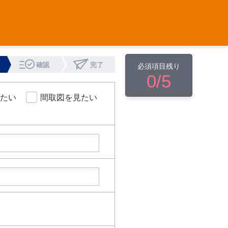
確認
完了
必須項目残り
0
/5
たい
間取図を見たい