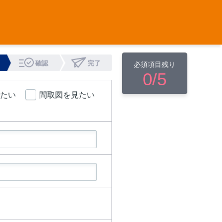
確認
完了
必須項目残り
0
/5
たい
間取図を見たい