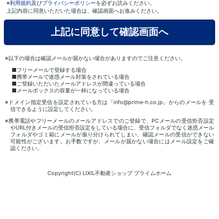
※
利用規約
及び
プライバシーポリシー
を必ずお読みください。
上記内容に同意いただいた場合は、確認画面へお進みください。
※以下の場合は確認メールが届かない場合がありますのでご注意ください。
■フリーメールで登録する場合
■携帯メールで迷惑メール対策をされている場合
■ご登録いただいたメールアドレスが間違っている場合
■メールボックスの容量が一杯になっている場合
※ドメイン指定受信を設定されている方は「info@prime-h.co.jp」からのメールを 受
信できるように設定してください。
※携帯電話やフリーメールのメールアドレスでのご登録で、PCメールの受信拒否設定
やURL付きメールの受信拒否設定をしている場合に、受信フォルダでなく迷惑メール
フォルダやゴミ箱にメールが振り分けられてしまい、確認メールの受信ができない
可能性がございます。お手数ですが、メールが届かない場合にはメール設定をご確
認ください。
Copyright(C) LIXIL不動産ショップ プライムホーム