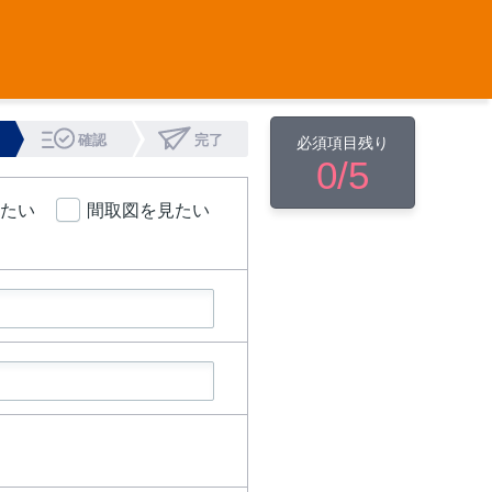
確認
完了
必須項目残り
0
/5
たい
間取図を見たい