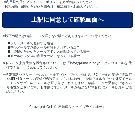
※
利用規約
及び
プライバシーポリシー
を必ずお読みください。
上記内容に同意いただいた場合は、確認画面へお進みください。
※以下の場合は確認メールが届かない場合がありますのでご注意ください。
■フリーメールで登録する場合
■携帯メールで迷惑メール対策をされている場合
■ご登録いただいたメールアドレスが間違っている場合
■メールボックスの容量が一杯になっている場合
※ドメイン指定受信を設定されている方は「info@prime-h.co.jp」からのメールを 受
信できるように設定してください。
※携帯電話やフリーメールのメールアドレスでのご登録で、PCメールの受信拒否設定
やURL付きメールの受信拒否設定をしている場合に、受信フォルダでなく迷惑メール
フォルダやゴミ箱にメールが振り分けられてしまい、確認メールの受信ができない
可能性がございます。お手数ですが、メールが届かない場合にはメール設定をご確
認ください。
Copyright(C) LIXIL不動産ショップ プライムホーム