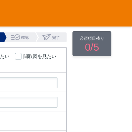
確認
完了
必須項目残り
0
/5
たい
間取図を見たい