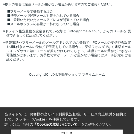
※以下の場合は確認メールが届かない場合がありますのでご注意ください。
■フリーメールで登録する場合
■携帯メールで迷惑メール対策をされている場合
■ご登録いただいたメールアドレスが間違っている場合
■メールボックスの容量が一杯になっている場合
※ドメイン指定受信を設定されている方は「info@prime-h.co.jp」からのメールを 受
信できるように設定してください。
※携帯電話やフリーメールのメールアドレスでのご登録で、PCメールの受信拒否設定
やURL付きメールの受信拒否設定をしている場合に、受信フォルダでなく迷惑メール
フォルダやゴミ箱にメールが振り分けられてしまい、確認メールの受信ができない
可能性がございます。お手数ですが、メールが届かない場合にはメール設定をご確
認ください。
Copyright(C) LIXIL不動産ショップ プライムホーム
当サイトでは、お客様の当サイト利用状況把握、サービス向上検討を目的と
して、クッキー（Cookie）を使用しています。
詳しくは、当社の
「Cookieの取扱いについて」
をご確認ください。
閉じる