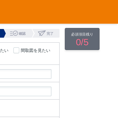
確認
完了
必須項目残り
0
/5
たい
間取図を見たい