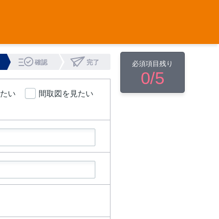
確認
完了
必須項目残り
0
/5
たい
間取図を見たい