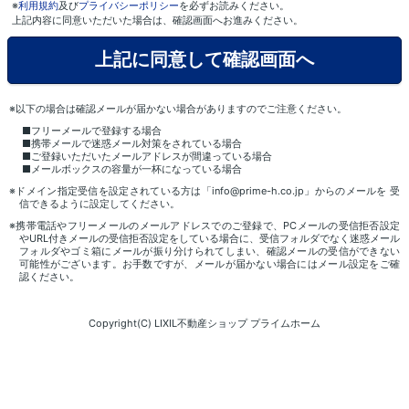
※
利用規約
及び
プライバシーポリシー
を必ずお読みください。
上記内容に同意いただいた場合は、確認画面へお進みください。
※以下の場合は確認メールが届かない場合がありますのでご注意ください。
■フリーメールで登録する場合
■携帯メールで迷惑メール対策をされている場合
■ご登録いただいたメールアドレスが間違っている場合
■メールボックスの容量が一杯になっている場合
※ドメイン指定受信を設定されている方は「info@prime-h.co.jp」からのメールを 受
信できるように設定してください。
※携帯電話やフリーメールのメールアドレスでのご登録で、PCメールの受信拒否設定
やURL付きメールの受信拒否設定をしている場合に、受信フォルダでなく迷惑メール
フォルダやゴミ箱にメールが振り分けられてしまい、確認メールの受信ができない
可能性がございます。お手数ですが、メールが届かない場合にはメール設定をご確
認ください。
Copyright(C) LIXIL不動産ショップ プライムホーム