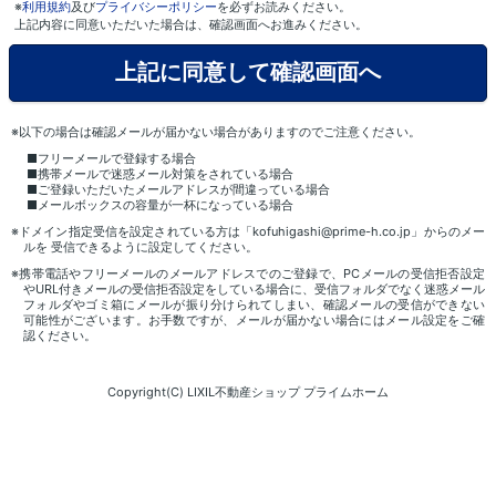
※
利用規約
及び
プライバシーポリシー
を必ずお読みください。
上記内容に同意いただいた場合は、確認画面へお進みください。
※以下の場合は確認メールが届かない場合がありますのでご注意ください。
■フリーメールで登録する場合
■携帯メールで迷惑メール対策をされている場合
■ご登録いただいたメールアドレスが間違っている場合
■メールボックスの容量が一杯になっている場合
※ドメイン指定受信を設定されている方は「kofuhigashi@prime-h.co.jp」からのメー
ルを 受信できるように設定してください。
※携帯電話やフリーメールのメールアドレスでのご登録で、PCメールの受信拒否設定
やURL付きメールの受信拒否設定をしている場合に、受信フォルダでなく迷惑メール
フォルダやゴミ箱にメールが振り分けられてしまい、確認メールの受信ができない
可能性がございます。お手数ですが、メールが届かない場合にはメール設定をご確
認ください。
Copyright(C) LIXIL不動産ショップ プライムホーム