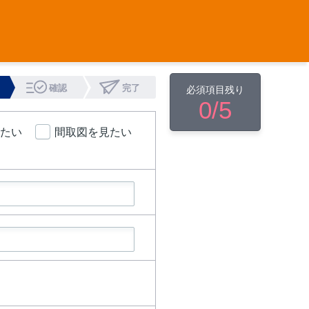
確認
完了
必須項目残り
0
/5
たい
間取図を見たい