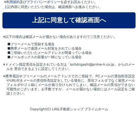
※
利用規約
及び
プライバシーポリシー
を必ずお読みください。
上記内容に同意いただいた場合は、確認画面へお進みください。
※以下の場合は確認メールが届かない場合がありますのでご注意ください。
■フリーメールで登録する場合
■携帯メールで迷惑メール対策をされている場合
■ご登録いただいたメールアドレスが間違っている場合
■メールボックスの容量が一杯になっている場合
※ドメイン指定受信を設定されている方は「kofuhigashi@prime-h.co.jp」からのメー
ルを 受信できるように設定してください。
※携帯電話やフリーメールのメールアドレスでのご登録で、PCメールの受信拒否設定
やURL付きメールの受信拒否設定をしている場合に、受信フォルダでなく迷惑メール
フォルダやゴミ箱にメールが振り分けられてしまい、確認メールの受信ができない
可能性がございます。お手数ですが、メールが届かない場合にはメール設定をご確
認ください。
Copyright(C) LIXIL不動産ショップ プライムホーム