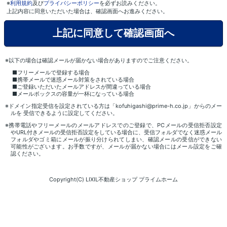
※
利用規約
及び
プライバシーポリシー
を必ずお読みください。
上記内容に同意いただいた場合は、確認画面へお進みください。
※以下の場合は確認メールが届かない場合がありますのでご注意ください。
■フリーメールで登録する場合
■携帯メールで迷惑メール対策をされている場合
■ご登録いただいたメールアドレスが間違っている場合
■メールボックスの容量が一杯になっている場合
※ドメイン指定受信を設定されている方は「kofuhigashi@prime-h.co.jp」からのメー
ルを 受信できるように設定してください。
※携帯電話やフリーメールのメールアドレスでのご登録で、PCメールの受信拒否設定
やURL付きメールの受信拒否設定をしている場合に、受信フォルダでなく迷惑メール
フォルダやゴミ箱にメールが振り分けられてしまい、確認メールの受信ができない
可能性がございます。お手数ですが、メールが届かない場合にはメール設定をご確
認ください。
Copyright(C) LIXIL不動産ショップ プライムホーム