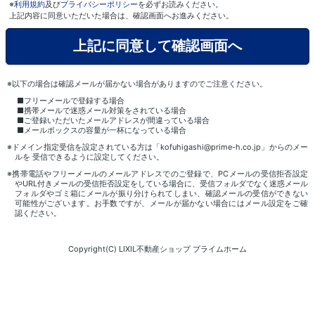
※
利用規約
及び
プライバシーポリシー
を必ずお読みください。
上記内容に同意いただいた場合は、確認画面へお進みください。
※以下の場合は確認メールが届かない場合がありますのでご注意ください。
■フリーメールで登録する場合
■携帯メールで迷惑メール対策をされている場合
■ご登録いただいたメールアドレスが間違っている場合
■メールボックスの容量が一杯になっている場合
※ドメイン指定受信を設定されている方は「kofuhigashi@prime-h.co.jp」からのメー
ルを 受信できるように設定してください。
※携帯電話やフリーメールのメールアドレスでのご登録で、PCメールの受信拒否設定
やURL付きメールの受信拒否設定をしている場合に、受信フォルダでなく迷惑メール
フォルダやゴミ箱にメールが振り分けられてしまい、確認メールの受信ができない
可能性がございます。お手数ですが、メールが届かない場合にはメール設定をご確
認ください。
Copyright(C) LIXIL不動産ショップ プライムホーム