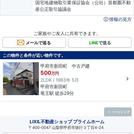
国宅地建物取引業保証協会（公社）首都圏不動
産公正取引協議会
情報の見方
ご家族やご友人に共有できます。
メールで送る
LINE
で送る
この物件と条件が近い物件です。
甲府市新田町 中古戸建
500
万円
2LDK / 1983年 5月
甲府市
新田町
竜王駅 徒歩29分
ページトップ
LIXIL不動産ショップ プライムホーム
〒400-0047 山梨県甲府市徳行３丁目4-24