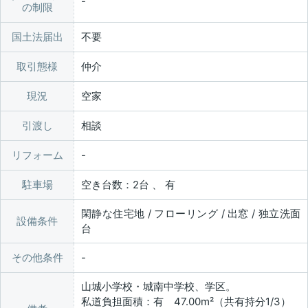
の制限
国土法届出
不要
取引態様
仲介
現況
空家
引渡し
相談
リフォーム
駐車場
空き台数：2台 、 有
閑静な住宅地 / フローリング / 出窓 / 独立洗面
設備条件
台
その他条件
山城小学校・城南中学校、学区。
私道負担面積：有 47.00m²（共有持分1/3）