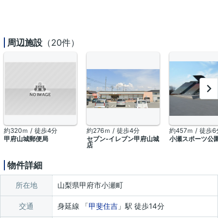
周辺施設
（20件）
約320ｍ / 徒歩4分
約276ｍ / 徒歩4分
約457ｍ / 徒歩6
甲府山城郵便局
セブン-イレブン甲府山城
小瀬スポーツ公
店
物件詳細
所在地
山梨県甲府市小瀬町
交通
身延線 「
甲斐住吉
」駅 徒歩14分