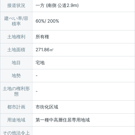
接道状況
一方 (南側 公道2.9m)
建ぺい率/容
60%/ 200%
積率
土地権利
所有権
土地面積
271.86㎡
地目
宅地
地勢
土地の権利形
態
都市計画
市街化区域
用途地域
第一種中高層住居専用地域
その他法令上