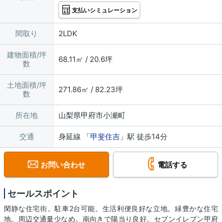
支払いシミュレーション
間取り
2LDK
建物面積/坪
68.11㎡ / 20.6坪
数
土地面積/坪
271.86㎡ / 82.23坪
数
所在地
山梨県甲府市小瀬町
交通
身延線 「
甲斐住吉
」駅 徒歩14分
お問い合わせ
電話する
セールスポイント
閑静な住宅街。駐車2台可能。生活利便良好な立地。緑豊かな住宅
地。周辺交通量少なめ。南向きで陽当り良好。セブンイレブン甲府