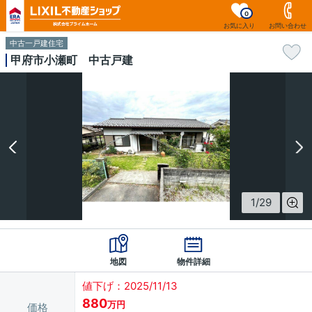
0
お気に入り
お問い合わせ
中古一戸建住宅
甲府市小瀬町 中古戸建
1
/
29
地図
物件詳細
値下げ：2025/11/13
880
万円
価格