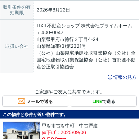
取引条件の有
2026年8月22日
効期限
LIXIL不動産ショップ 株式会社プライムホーム
〒400-0047
山梨県甲府市徳行３丁目4-24
取扱い会社
山梨県知事(3)第2321号
（公社）山梨県宅地建物取引業協会（公社）全
国宅地建物取引業保証協会（公社）首都圏不動
産公正取引協議会
情報の見方
ご家族やご友人に共有できます。
メールで送る
LINE
で送る
この物件と条件が近い物件です。
甲府市古府中町 中古戸建
値下げ：2025/09/06