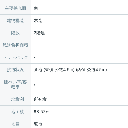
主要採光面
南
建物構造
木造
階数
2階建
私道負担面積
セットバック
接道状況
角地 (東側 公道4.6m) (西側 公道4.5m)
建ぺい率/容
/
積率
土地権利
所有権
土地面積
93.57㎡
地目
宅地