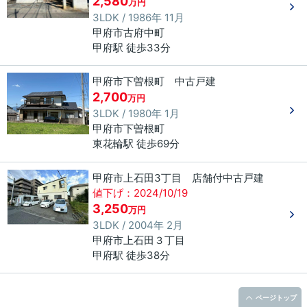
2,580
万円
3LDK / 1986年 11月
甲府市
古府中町
甲府駅 徒歩33分
甲府市下曽根町 中古戸建
2,700
万円
3LDK / 1980年 1月
甲府市
下曽根町
東花輪駅 徒歩69分
甲府市上石田3丁目 店舗付中古戸建
値下げ：2024/10/19
3,250
万円
3LDK / 2004年 2月
甲府市
上石田
３丁目
甲府駅 徒歩38分
ページトップ