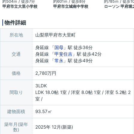
約504ｍ / 徒歩7分
約601ｍ / 徒歩8分
約785ｍ / 徒歩1
甲府市立大里小学校
甲府市立城南中学校
ローソン 甲府堀
物件詳細
所在地
山梨県甲府市大里町
身延線 「
国母
」駅 徒歩36分
交通
身延線 「
甲斐住吉
」駅 徒歩42分
身延線 「
常永
」駅 徒歩49分
価格
2,780万円
3LDK
間取り
LDK 18.0帖 1室 / 洋室 8.0帖 1室 / 洋室 5.2帖 2
室 /
建物面積
93.57㎡
築年月(築年
2025年 12月(新築)
数)