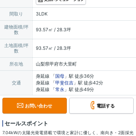
間取り
3LDK
建物面積/坪
93.57㎡ / 28.3坪
数
土地面積/坪
93.57㎡ / 28.3坪
数
所在地
山梨県甲府市大里町
身延線 「
国母
」駅 徒歩36分
交通
身延線 「
甲斐住吉
」駅 徒歩42分
身延線 「
常永
」駅 徒歩49分
お問い合わせ
電話する
セールスポイント
7.04kWの太陽光発電搭載で環境と家計に優しく、南向き・2面採光