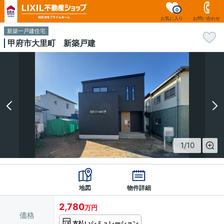
0
お気に入り
お問い合わせ
新築一戸建住宅
甲府市大里町 新築戸建
1
/
10
地図
物件詳細
2,780
万円
価格
支払いシミュレーション