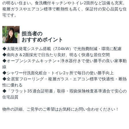
の明るい住まい。食洗機付キッチンやトイレ2箇所など設備も充実。
複層ガラスやエアコン標準で断熱性も高く、保証付の安心品質な住
宅です。
担当者の
おすすめポイント
◆太陽光発電システム搭載（7.04kW）で光熱費削減・環境に配慮
◆南向き＆2面採光で日当たり良好、明るく快適な居住空間
◆オープンシステムキッチン＋浄水器付きで使い勝手の良い家事動
線
◆シャワー付洗面化粧台・トイレ2ヶ所で毎日の使い勝手向上
◆全居室フローリング・複層ガラス・エアコン標準で快適性・断熱
性に優れる
◆「フラット35適合証明書」取得・瑕疵保険検査基準適合で安心の
住宅品質
物件の詳細、ご見学のご希望はお気軽にお問い合わせください！