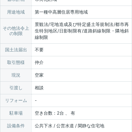
用途地域
第一種中高層住居専用地域
景観法/宅地造成及び特定盛土等規制法/都市再
その他法令上
生特別地区/日影制限有/道路斜線制限・隣地斜
の制限
線制限
国土法届出
不要
取引態様
仲介
現況
空家
引渡し
相談
リフォーム
駐車場
空き台数：2台 、 有
設備条件
公共下水 / 公営水道 / 閑静な住宅地