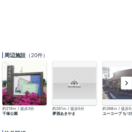
周辺施設
（20件）
約219ｍ / 徒歩3分
約351ｍ / 徒歩5分
約398ｍ / 徒歩
千塚公園
夢酒あきやま
ユーコープ ちづ