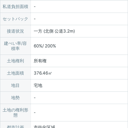
私道負担面積
セットバック
接道状況
一方 (北側 公道3.2m)
建ぺい率/容
60%/ 200%
積率
土地権利
所有権
土地面積
376.46㎡
地目
宅地
地勢
土地の権利形
態
都市計画
市街化区域