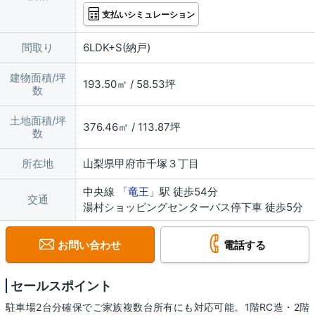
支払いシミュレーション
間取り
6LDK+S(納戸)
建物面積/坪
193.50㎡ / 58.53坪
数
土地面積/坪
376.46㎡ / 113.87坪
数
所在地
山梨県甲府市千塚３丁目
中央線 「
竜王
」駅 徒歩54分
交通
湯村ショッピングセンターバス停下車 徒歩5分
お問い合わせ
電話する
セールスポイント
駐車場2台分確保でご家族複数台所有にも対応可能。1階RC造・2階