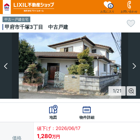
0
お気に入り
お問い合わせ
中古一戸建住宅
甲府市千塚3丁目 中古戸建
1
/
21
地図
物件詳細
値下げ：2026/06/17
1,280
万円
価格