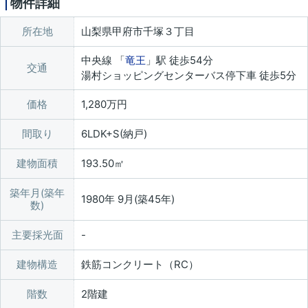
物件詳細
所在地
山梨県甲府市千塚３丁目
中央線 「
竜王
」駅 徒歩54分
交通
湯村ショッピングセンターバス停下車 徒歩5分
価格
1,280万円
間取り
6LDK+S(納戸)
建物面積
193.50㎡
築年月(築年
1980年 9月(築45年)
数)
主要採光面
建物構造
鉄筋コンクリート（RC）
階数
2階建