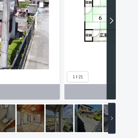
1
/
21