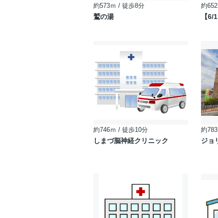
約573ｍ / 徒歩8分
約652
鷲の湯
【6
約746ｍ / 徒歩10分
約783
しまづ脳神経クリニック
ジョ