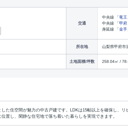
中央線 「
竜王
交通
中央線 「
甲府
身延線 「
金手
所在地
山梨県甲府市
土地面積/坪数
258.04㎡ / 78
した住空間が魅力の中古戸建です。LDKは15帖以上を確保し、リ
に位置し、閑静な住宅地で落ち着いた暮らしを実現できます。