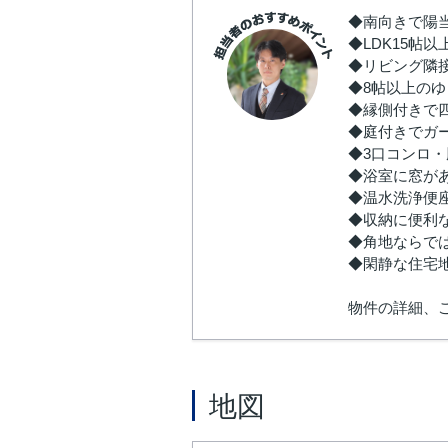
◆南向きで陽
◆LDK15帖
◆リビング隣
◆8帖以上の
◆縁側付きで
◆庭付きでガ
◆3口コンロ
◆浴室に窓が
◆温水洗浄便
◆収納に便利
◆角地ならで
◆閑静な住宅
物件の詳細、
地図