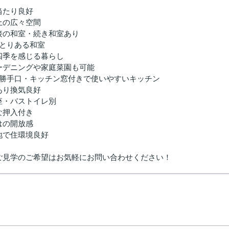
当たり良好
以上の広々空間
接の和室・続き和室あり
ゆとりある和室
四季を感じる暮らし
ーデニングや家庭菜園も可能
・勝手口・キッチン窓付きで使いやすいキッチン
あり換気良好
座・バストイレ別
な押入付き
はの開放感
地で住環境良好
ご見学のご希望はお気軽にお問い合わせください！