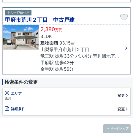
中古一戸建住宅
甲府市荒川２丁目 中古戸建
2,380
万円
3LDK
建物面積
93.15㎡
山梨県甲府市荒川２丁目
竜王駅 徒歩33分 バス4分 荒川団地下車 徒歩4分
甲府駅 徒歩42分
金手駅 徒歩56分
検索条件の変更
エリア
変更
荒川
詳細条件
変更
ページトップ