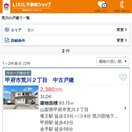
0
お気に入り
お問い合わせ
荒川の戸建て一覧
変更
エリア
荒川
変更
詳細条件
2
件
1～2件表示 /2件
中古一戸建住宅
甲府市荒川２丁目 中古戸建
2,380
万円
3LDK
建物面積
93.15㎡
山梨県甲府市荒川２丁目
竜王駅 徒歩33分 バス4分 荒川団地下車 徒歩4分
甲府駅 徒歩42分
金手駅 徒歩56分