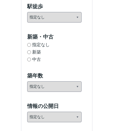
駅徒歩
新築・中古
指定なし
新築
中古
築年数
情報の公開日