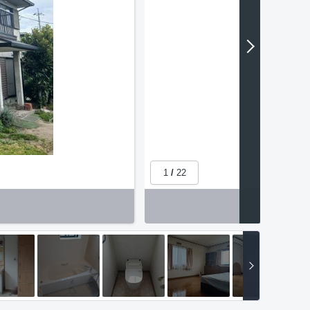
1
/
22
【間取り】