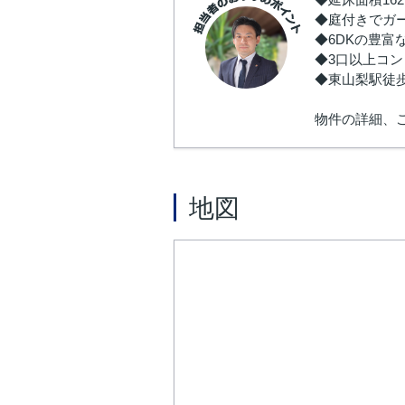
◆庭付きでガ
◆6DKの豊
◆3口以上コ
◆東山梨駅徒
物件の詳細、
地図