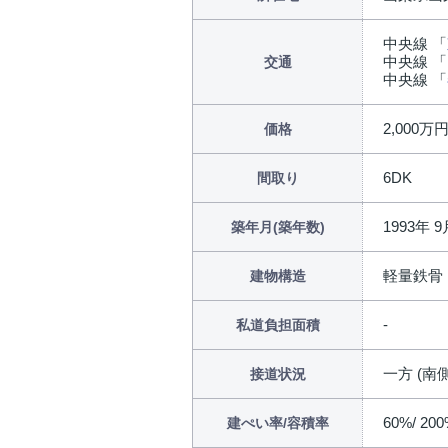
中央線 「
中央線 「
交通
中央線 「
2,000万
価格
6DK
間取り
1993年 9
築年月(築年数)
軽量鉄骨
建物構造
私道負担面積
一方 (南側
接道状況
60%/ 20
建ぺい率/容積率