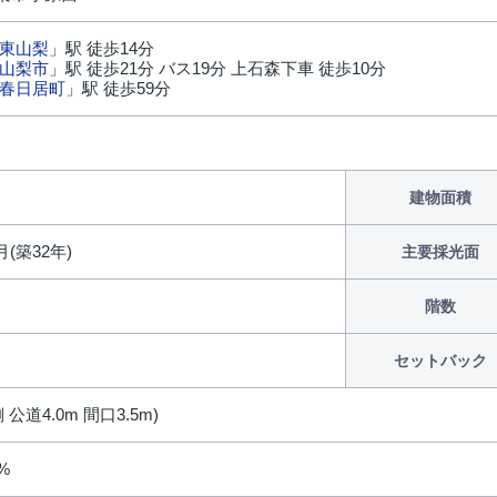
東山梨
」駅 徒歩14分
山梨市
」駅 徒歩21分 バス19分 上石森下車 徒歩10分
春日居町
」駅 徒歩59分
円
建物面積
月(築32年)
主要採光面
階数
セットバック
 公道4.0m 間口3.5m)
0%