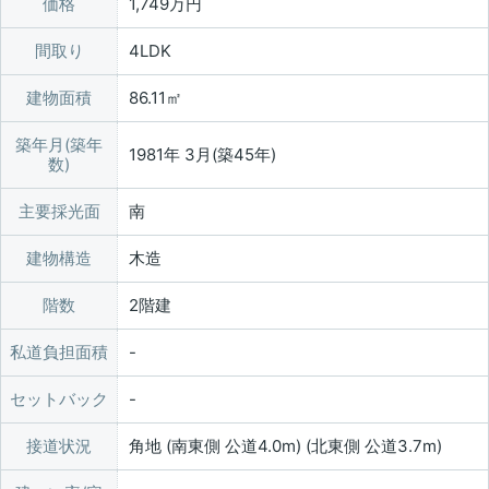
価格
1,749万円
間取り
4LDK
建物面積
86.11㎡
築年月(築年
1981年 3月(築45年)
数)
主要採光面
南
建物構造
木造
階数
2階建
私道負担面積
セットバック
接道状況
角地 (南東側 公道4.0m) (北東側 公道3.7m)