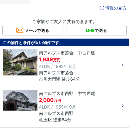
情報の見方
ご家族やご友人に共有できます。
メールで送る
LINE
で送る
この物件と条件が近い物件です。
南アルプス市落合 中古戸建
1,949
万円
4LDK / 1992年 8月
南アルプス市
落合
市川大門駅 徒歩64分
南アルプス市西野 中古戸建
2,000
万円
4LDK / 1955年 9月
南アルプス市
西野
竜王駅 徒歩64分