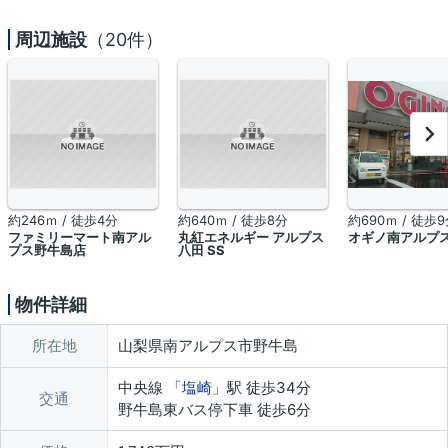
周辺施設
（20件）
約246ｍ / 徒歩4分
約640ｍ / 徒歩8分
約690ｍ / 徒歩
ファミリーマート南アル
丸紅エネルギー アルプス
オギノ南アルプ
プス野牛島店
八田 SS
物件詳細
所在地
山梨県南アルプス市野牛島
中央線 「
塩崎
」駅 徒歩34分
交通
野牛島東バス停下車 徒歩6分