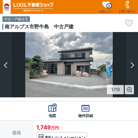
0
お気に入り
お問い合わせ
中古一戸建住宅
南アルプス市野牛島 中古戸建
1
/
19
地図
物件詳細
1,749
万円
価格
支払いシミュレーション