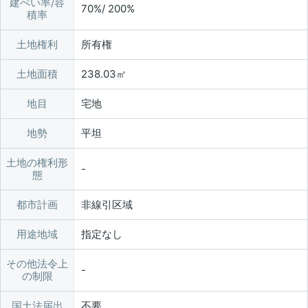
建ぺい率/容
70%/ 200%
積率
土地権利
所有権
土地面積
238.03㎡
地目
宅地
地勢
平坦
土地の権利形
態
都市計画
非線引区域
用途地域
指定なし
その他法令上
の制限
国土法届出
不要