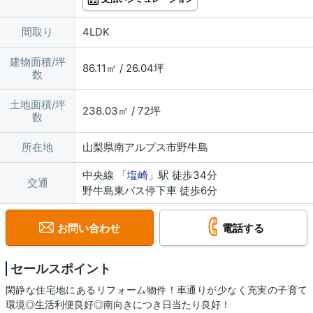
間取り
4LDK
建物面積/坪
86.11㎡ / 26.04坪
数
土地面積/坪
238.03㎡ / 72坪
数
所在地
山梨県南アルプス市野牛島
中央線 「
塩崎
」駅 徒歩34分
交通
野牛島東バス停下車 徒歩6分
お問い合わせ
電話する
セールスポイント
閑静な住宅地にあるリフォーム物件！車通りが少なく充実の子育て
環境◎生活利便良好◎南向きにつき日当たり良好！