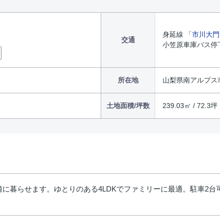
身延線 「
市川大門
交通
小笠原車庫バス停下
所在地
山梨県南アルプス
土地面積/坪数
239.03㎡ / 72.3坪
に暮らせます。ゆとりのある4LDKでファミリーに最適。駐車2