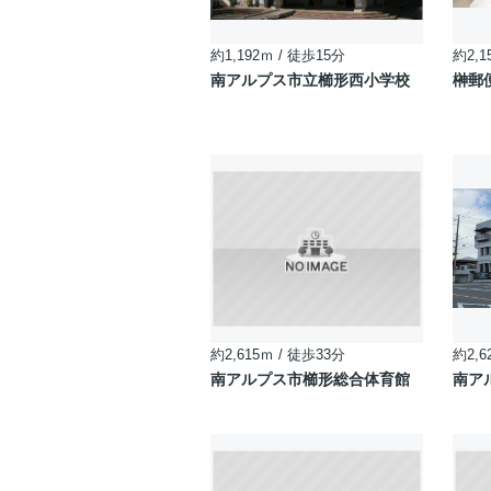
約1,192ｍ / 徒歩15分
約2,1
南アルプス市立櫛形西小学校
榊郵
約2,615ｍ / 徒歩33分
約2,6
南アルプス市櫛形総合体育館
南ア