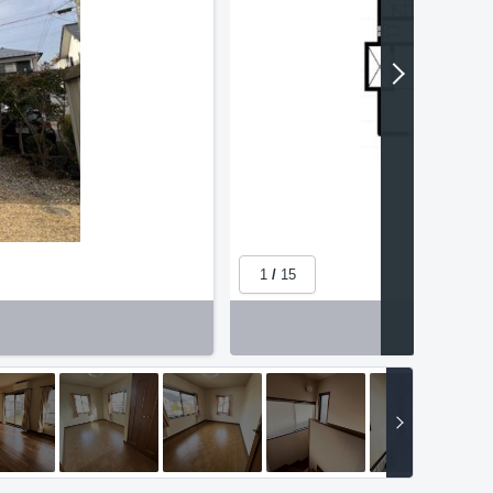
1
/
15