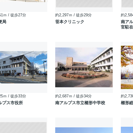
51ｍ / 徒歩27分
約2,297ｍ / 徒歩29分
約2,58
便局
笹本クリニック
南アル
官駐
25ｍ / 徒歩33分
約2,687ｍ / 徒歩34分
約2,73
ルプス市役所
南アルプス市立櫛形中学校
櫛形