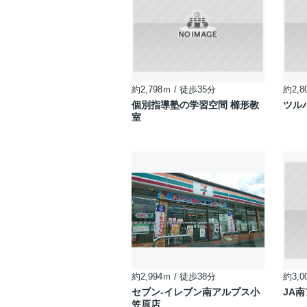
約2,798ｍ / 徒歩35分
約2,8
個別指導塾の学習空間 櫛形教
ツル
室
約2,994ｍ / 徒歩38分
約3,0
セブン-イレブン南アルプス小
JA
笠原店