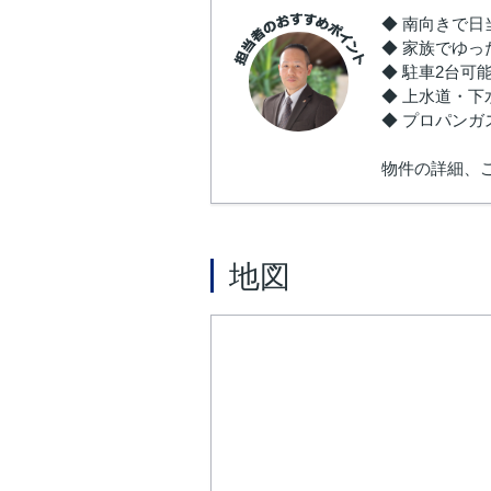
◆ 南向きで
◆ 家族でゆっ
◆ 駐車2台可
◆ 上水道・
◆ プロパン
物件の詳細、
地図