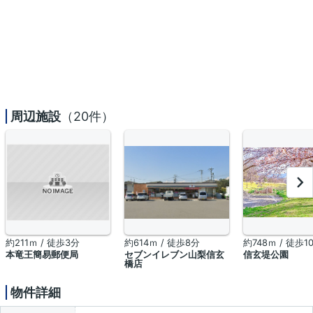
周辺施設
（20件）
約211ｍ / 徒歩3分
約614ｍ / 徒歩8分
約748ｍ / 徒歩1
本竜王簡易郵便局
セブンイレブン山梨信玄
信玄堤公園
橋店
物件詳細