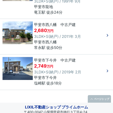
3LDK+S(納戸) / 1991年 9月
甲斐市
龍地
竜王駅 徒歩24分
甲斐市西八幡 中古戸建
2,680
万円
3LDK+S(納戸) / 2011年 3月
甲斐市
西八幡
常永駅 徒歩50分
甲斐市下今井 中古戸建
2,749
万円
3LDK+S(納戸) / 2019年 2月
甲斐市
下今井
塩崎駅 徒歩18分
ページトップ
LIXIL不動産ショップ プライムホーム
〒400-0047 山梨県甲府市徳行３丁目4-24