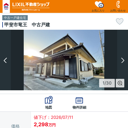
0
お気に入り
お問い合わせ
中古一戸建住宅
甲斐市竜王 中古戸建
1
/
30
地図
物件詳細
値下げ：2026/07/11
2,298
万円
価格