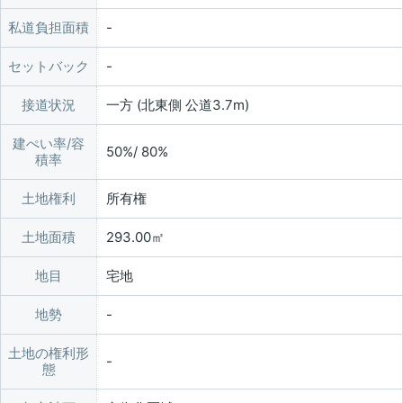
私道負担面積
セットバック
接道状況
一方 (北東側 公道3.7m)
建ぺい率/容
50%/ 80%
積率
土地権利
所有権
土地面積
293.00㎡
地目
宅地
地勢
土地の権利形
態