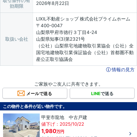
取引条件の有
2026年8月22日
効期限
LIXIL不動産ショップ 株式会社プライムホーム
〒400-0047
山梨県甲府市徳行３丁目4-24
取扱い会社
山梨県知事(3)第2321号
（公社）山梨県宅地建物取引業協会（公社）全
国宅地建物取引業保証協会（公社）首都圏不動
産公正取引協議会
情報の見方
ご家族やご友人に共有できます。
メールで送る
LINE
で送る
この物件と条件が近い物件です。
甲斐市龍地 中古戸建
値下げ：2025/10/22
1,980
万円