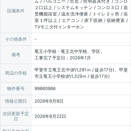
ム / バルコニー / 出窓 / 照明器具付き / コンロ
２口以上 / システムキッチン / コンロ３口 / 追
設備条件
焚機能浴室 / 温水洗浄便座 / トイレ２ヶ所 / 浴
室１坪以上 / エアコン / 床下収納 / 収納豊富 /
TVモニタ付インターホン
その他条件
竜王小学校・竜王北中学校、学区。
備考
工事完了予定日：2026年1月
甲斐市立竜王北中(約1,291ｍ / 徒歩17分)、甲斐
周辺の学校
市立竜王小学校(約1,329ｍ / 徒歩17分)
物件番号
99860986
情報公開日
2026年8月8日
次回更新予定
2026年8月22日
日