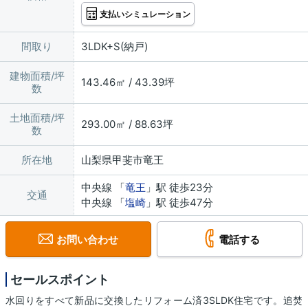
支払いシミュレーション
間取り
3LDK+S(納戸)
建物面積/坪
143.46㎡ / 43.39坪
数
土地面積/坪
293.00㎡ / 88.63坪
数
所在地
山梨県甲斐市竜王
中央線 「
竜王
」駅 徒歩23分
交通
中央線 「
塩崎
」駅 徒歩47分
お問い合わせ
電話する
セールスポイント
水回りをすべて新品に交換したリフォーム済3SLDK住宅です。追焚