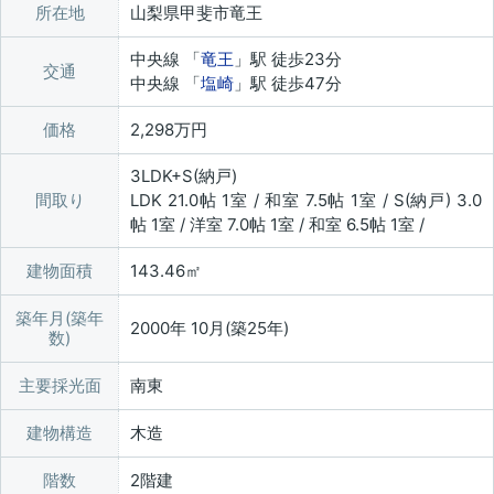
所在地
山梨県甲斐市竜王
中央線 「
竜王
」駅 徒歩23分
交通
中央線 「
塩崎
」駅 徒歩47分
価格
2,298万円
3LDK+S(納戸)
間取り
LDK 21.0帖 1室 / 和室 7.5帖 1室 / S(納戸) 3.0
帖 1室 / 洋室 7.0帖 1室 / 和室 6.5帖 1室 /
建物面積
143.46㎡
築年月(築年
2000年 10月(築25年)
数)
主要採光面
南東
建物構造
木造
階数
2階建