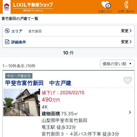
0
お気に入り
お問い合わせ
富竹新田の戸建て一覧
変更
エリア
富竹新田
変更
詳細条件
10
件
1～10件表示 /10件
中古一戸建住宅
甲斐市富竹新田 中古戸建
値下げ：2026/02/15
490
万円
4K
建物面積
75.35㎡
山梨県甲斐市富竹新田
竜王駅 徒歩32分
富竹新田３・４区バス停下車 徒歩3分