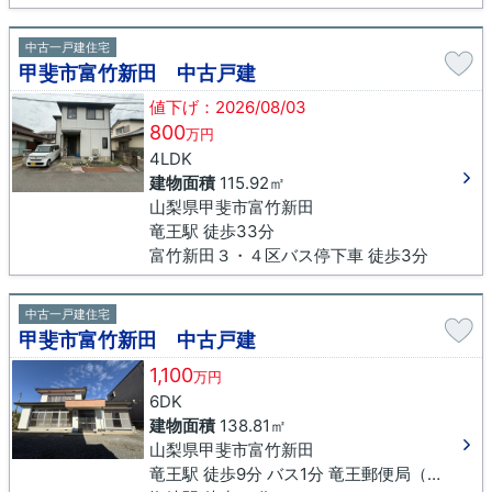
中古一戸建住宅
甲斐市富竹新田 中古戸建
値下げ：2026/08/03
800
万円
4LDK
建物面積
115.92㎡
山梨県甲斐市富竹新田
竜王駅 徒歩33分
富竹新田３・４区バス停下車 徒歩3分
中古一戸建住宅
甲斐市富竹新田 中古戸建
1,100
万円
6DK
建物面積
138.81㎡
山梨県甲斐市富竹新田
竜王駅 徒歩9分 バス1分 竜王郵便局（山梨県）下車 徒歩5分