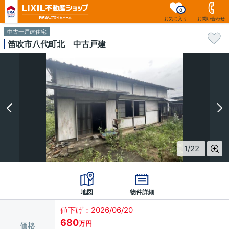
0
お気に入り
お問い合わせ
中古一戸建住宅
笛吹市八代町北 中古戸建
1
/
22
地図
物件詳細
値下げ：2026/06/20
680
万円
価格