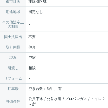
都市計画
非線引区域
用途地域
指定なし
その他法令上
の制限
国土法届出
不要
取引態様
仲介
現況
空家
引渡し
相談
リフォーム
駐車場
空き台数：3台 、 有
公共下水 / 公営水道 / プロパンガス / トイレ２
設備条件
ヶ所