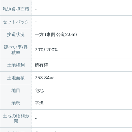
私道負担面積
セットバック
接道状況
一方 (東側 公道2.0m)
建ぺい率/容
70%/ 200%
積率
土地権利
所有権
土地面積
753.84㎡
地目
宅地
地勢
平坦
土地の権利形
態