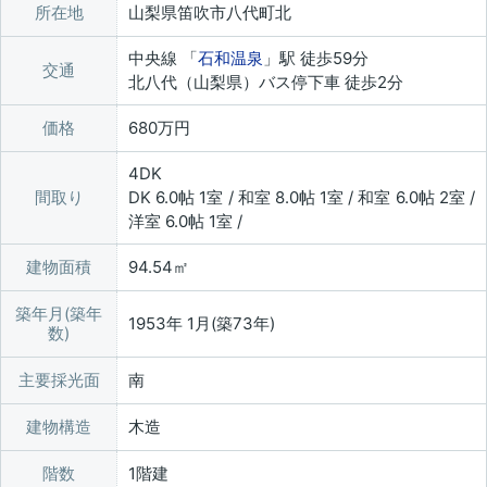
所在地
山梨県笛吹市八代町北
中央線 「
石和温泉
」駅 徒歩59分
交通
北八代（山梨県）バス停下車 徒歩2分
価格
680万円
4DK
間取り
DK 6.0帖 1室 / 和室 8.0帖 1室 / 和室 6.0帖 2室 /
洋室 6.0帖 1室 /
建物面積
94.54㎡
築年月(築年
1953年 1月(築73年)
数)
主要採光面
南
建物構造
木造
階数
1階建