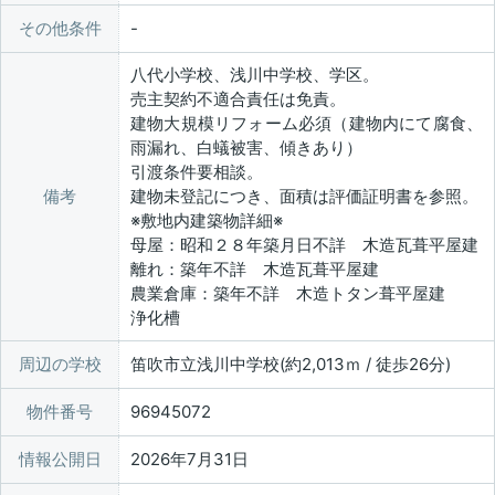
その他条件
八代小学校、浅川中学校、学区。
売主契約不適合責任は免責。
建物大規模リフォーム必須（建物内にて腐食、
雨漏れ、白蟻被害、傾きあり）
引渡条件要相談。
備考
建物未登記につき、面積は評価証明書を参照。
※敷地内建築物詳細※
母屋：昭和２８年築月日不詳 木造瓦葺平屋建
離れ：築年不詳 木造瓦葺平屋建
農業倉庫：築年不詳 木造トタン葺平屋建
浄化槽
周辺の学校
笛吹市立浅川中学校(約2,013ｍ / 徒歩26分)
物件番号
96945072
情報公開日
2026年7月31日