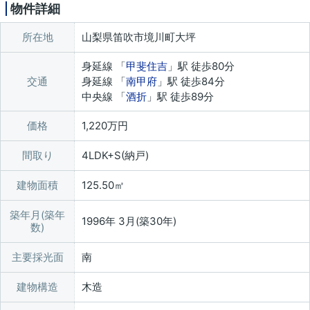
物件詳細
所在地
山梨県笛吹市境川町大坪
身延線 「
甲斐住吉
」駅 徒歩80分
交通
身延線 「
南甲府
」駅 徒歩84分
中央線 「
酒折
」駅 徒歩89分
価格
1,220万円
間取り
4LDK+S(納戸)
建物面積
125.50㎡
築年月(築年
1996年 3月(築30年)
数)
主要採光面
南
建物構造
木造