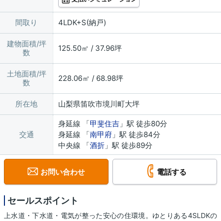
間取り
4LDK+S(納戸)
建物面積/坪
125.50㎡ / 37.96坪
数
土地面積/坪
228.06㎡ / 68.98坪
数
所在地
山梨県笛吹市境川町大坪
身延線 「
甲斐住吉
」駅 徒歩80分
交通
身延線 「
南甲府
」駅 徒歩84分
中央線 「
酒折
」駅 徒歩89分
お問い合わせ
電話する
セールスポイント
上水道・下水道・電気が整った安心の住環境。ゆとりある4SLDKの