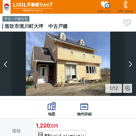
0
お気に入り
お問い合わせ
中古一戸建住宅
笛吹市境川町大坪 中古戸建
1
/
12
地図
物件詳細
1,220
万円
価格
支払いシミュレーション