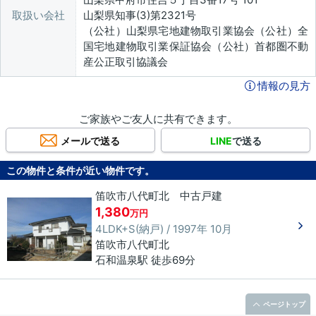
取扱い会社
山梨県知事(3)第2321号
（公社）山梨県宅地建物取引業協会（公社）全
国宅地建物取引業保証協会（公社）首都圏不動
産公正取引協議会
情報の見方
ご家族やご友人に共有できます。
メールで送る
LINE
で送る
この物件と条件が近い物件です。
笛吹市八代町北 中古戸建
1,380
万円
4LDK+S(納戸) / 1997年 10月
笛吹市
八代町北
石和温泉駅 徒歩69分
ページトップ