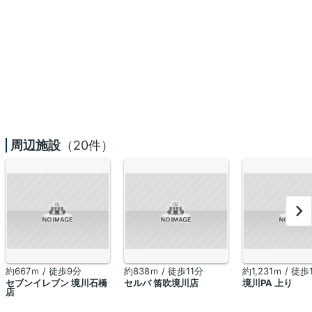
周辺施設
（20件）
約667ｍ / 徒歩9分
約838ｍ / 徒歩11分
約1,231ｍ / 徒歩
セブンイレブン 境川石橋
セルバ 笛吹境川店
境川PA 上り
店