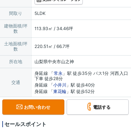
間取り
5LDK
建物面積/坪
113.93㎡ / 34.46坪
数
土地面積/坪
220.51㎡ / 66.7坪
数
所在地
山梨県中央市山之神
身延線 「
常永
」駅 徒歩35分 バス1分 河西入口
下車 徒歩28分
交通
身延線 「
小井川
」駅 徒歩40分
身延線 「
東花輪
」駅 徒歩52分
お問い合わせ
電話する
セールスポイント