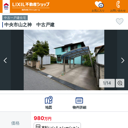
0
お気に入り
お問い合わせ
中古一戸建住宅
中央市山之神 中古戸建
1
/
14
地図
物件詳細
980
万円
価格
支払いシミュレーション