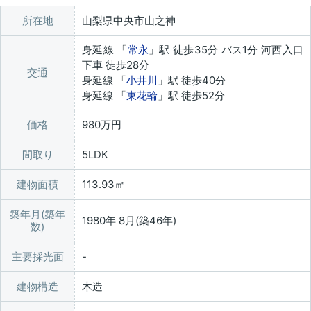
所在地
山梨県中央市山之神
身延線 「
常永
」駅 徒歩35分 バス1分 河西入口
下車 徒歩28分
交通
身延線 「
小井川
」駅 徒歩40分
身延線 「
東花輪
」駅 徒歩52分
価格
980万円
間取り
5LDK
建物面積
113.93㎡
築年月(築年
1980年 8月(築46年)
数)
主要採光面
建物構造
木造