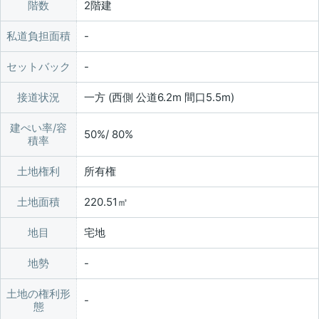
階数
2階建
私道負担面積
セットバック
接道状況
一方 (西側 公道6.2m 間口5.5m)
建ぺい率/容
50%/ 80%
積率
土地権利
所有権
土地面積
220.51㎡
地目
宅地
地勢
土地の権利形
態