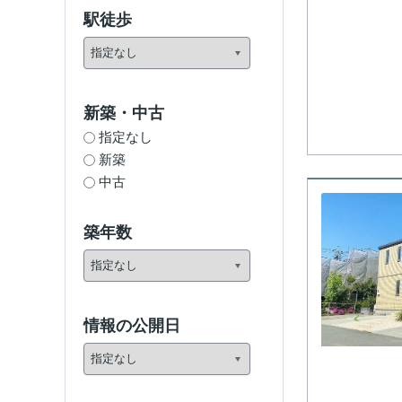
駅徒歩
新築・中古
指定なし
新築
中古
築年数
情報の公開日