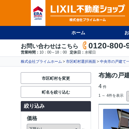
ホーム
お
0120-800-
お問い合わせはこちら
営業時間：
10：00～18：00
定休日：
水曜日
株式会社プライムホーム
市区町村選択画面
中央市の戸建て
布施の戸
市区町村を変更
4
件
町名を絞り込む
1 ～ 4件を表示
絞り込み
価格