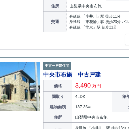
住所
山梨県中央市布施
身延線 「小井川」駅 徒歩11分
交通
身延線 「東花輪」駅 徒歩23分 バ
身延線 「常永」駅 徒歩21分
中古一戸建住宅
中央市布施 中古戸建
3,490
価格
万円
間取り
4LDK
築
建物面積
137.36㎡
住所
山梨県中央市布施
身延線 「小井川」駅 徒歩13分 車4