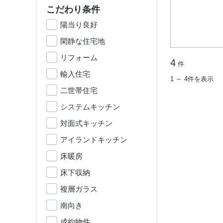
こだわり条件
陽当り良好
閑静な住宅地
リフォーム
4
件
輸入住宅
1 ～ 4件を表示
二世帯住宅
システムキッチン
対面式キッチン
アイランドキッチン
床暖房
床下収納
複層ガラス
南向き
成約物件