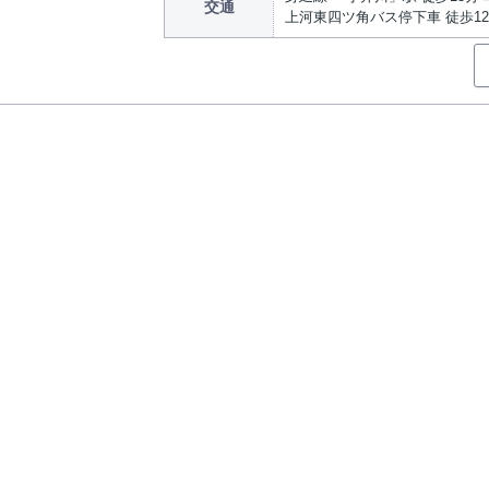
交通
上河東四ツ角バス停下車 徒歩1