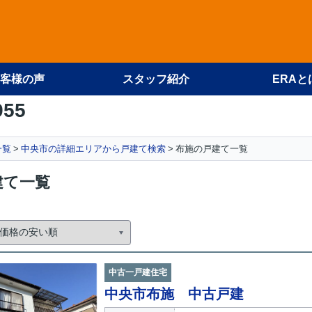
客様の声
スタッフ紹介
ERAと
955
一覧
中央市の詳細エリアから戸建て検索
布施の戸建て一覧
建て一覧
中古一戸建住宅
中央市布施 中古戸建