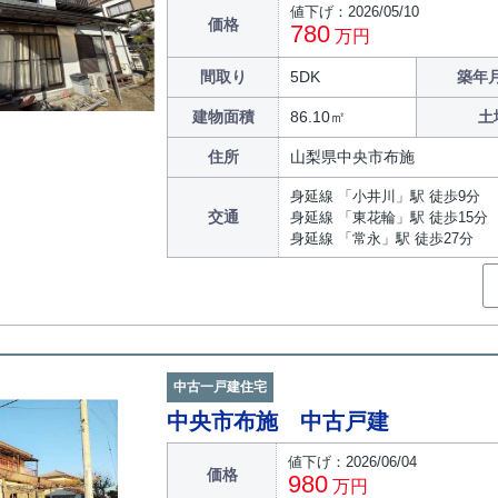
値下げ：2026/05/10
価格
780
万円
間取り
5DK
築年月
建物面積
86.10㎡
土
住所
山梨県中央市布施
身延線 「小井川」駅 徒歩9分
交通
身延線 「東花輪」駅 徒歩15分
身延線 「常永」駅 徒歩27分
中古一戸建住宅
中央市布施 中古戸建
値下げ：2026/06/04
価格
980
万円