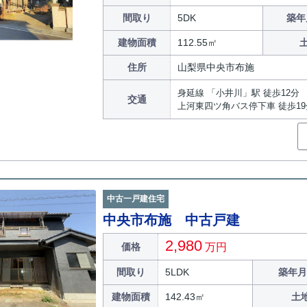
間取り
5DK
築年
建物面積
112.55㎡
住所
山梨県中央市布施
身延線 「小井川」駅 徒歩12分
交通
上河東四ツ角バス停下車 徒歩19
中古一戸建住宅
中央市布施 中古戸建
2,980
価格
万円
間取り
5LDK
築年月
建物面積
142.43㎡
土