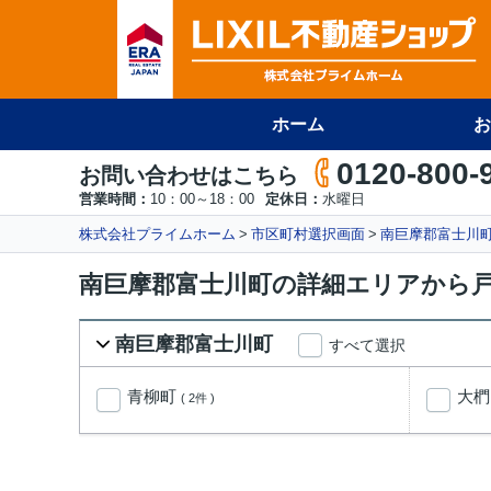
ホーム
お
0120-800-
お問い合わせはこちら
営業時間：
10：00～18：00
定休日：
水曜日
株式会社プライムホーム
市区町村選択画面
南巨摩郡富士川
南巨摩郡富士川町の詳細エリアから
南巨摩郡富士川町
すべて選択
青柳町
大
( 2件 )