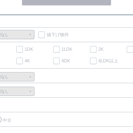
値下げ物件
1DK
1LDK
2K
4K
4DK
4LDK以上
中古