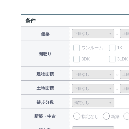
条件
価格
ワンルーム
1K
間取り
3DK
3LDK
建物面積
土地面積
徒歩分数
新築・中古
指定なし
新築