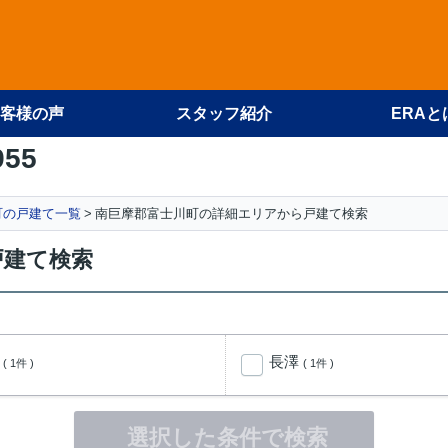
客様の声
スタッフ紹介
ERAと
955
町の戸建て一覧
南巨摩郡富士川町の詳細エリアから戸建て検索
戸建て検索
椚
長澤
( 1件 )
( 1件 )
選択した条件で検索