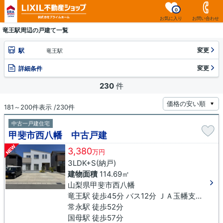
0
お気に入り
お問い合わせ
竜王駅周辺の戸建て一覧
変更
駅
竜王駅
変更
詳細条件
230
件
181～200件表示 /230件
中古一戸建住宅
甲斐市西八幡 中古戸建
NEW
3,380
万円
3LDK+S(納戸)
建物面積
114.69㎡
山梨県甲斐市西八幡
竜王駅 徒歩45分 バス12分 ＪＡ玉幡支店下車 徒歩16分
常永駅 徒歩52分
国母駅 徒歩57分