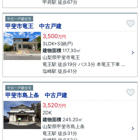
甲府駅 徒歩67分
中古一戸建住宅
甲斐市竜王 中古戸建
3,500
万円
3LDK+S(納戸)
建物面積
117.30㎡
山梨県甲斐市竜王
竜王駅 徒歩19分 バス3分 本竜王下車 徒歩5分
塩崎駅 徒歩41分
中古一戸建住宅
甲斐市島上条 中古戸建
3,520
万円
2DK
建物面積
245.20㎡
山梨県甲斐市島上条
竜王駅 徒歩31分