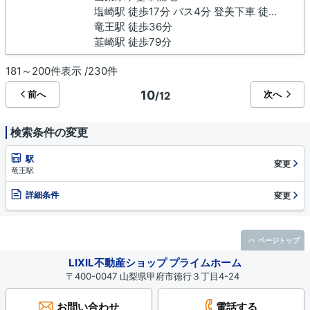
塩崎駅 徒歩17分 バス4分 登美下車 徒歩9分
竜王駅 徒歩36分
韮崎駅 徒歩79分
181～200件表示 /230件
10
前へ
次へ
/12
検索条件の変更
駅
変更
竜王駅
詳細条件
変更
ページトップ
LIXIL不動産ショップ プライムホーム
〒400-0047 山梨県甲府市徳行３丁目4-24
お問い合わせ
電話する