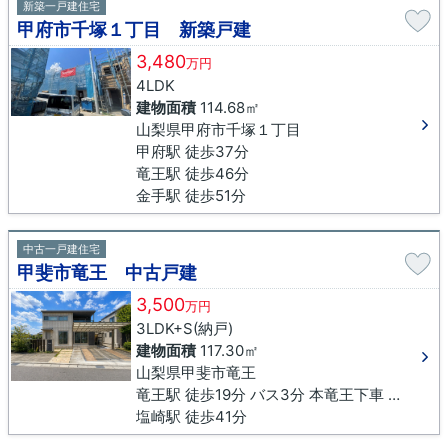
新築一戸建住宅
甲府市千塚１丁目 新築戸建
3,480
万円
4LDK
建物面積
114.68㎡
山梨県甲府市千塚１丁目
甲府駅 徒歩37分
竜王駅 徒歩46分
金手駅 徒歩51分
中古一戸建住宅
甲斐市竜王 中古戸建
3,500
万円
3LDK+S(納戸)
建物面積
117.30㎡
山梨県甲斐市竜王
竜王駅 徒歩19分 バス3分 本竜王下車 徒歩5分
塩崎駅 徒歩41分