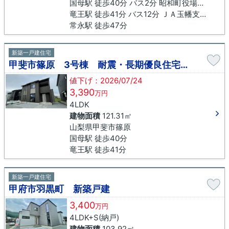
国母駅 徒歩40分 バス2分 昭和町役場入口下車 徒歩27分
竜王駅 徒歩41分 バス12分 ＪＡ玉幡支店下車 徒歩13分
常永駅 徒歩47分
新築一戸建住宅
甲斐市篠原 3号棟 耐震・長期優良住宅 新築戸建
値下げ：2026/07/24
3,390
万円
4LDK
建物面積
121.31㎡
山梨県甲斐市篠原
国母駅 徒歩40分
竜王駅 徒歩41分
新築一戸建住宅
甲府市羽黒町 新築戸建
3,400
万円
4LDK+S(納戸)
建物面積
103.92㎡