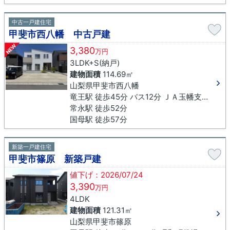
中古一戸建住宅
甲斐市西八幡 中古戸建
NEW
3,380
万円
3LDK+S(納戸)
建物面積
114.69㎡
山梨県甲斐市西八幡
竜王駅 徒歩45分 バス12分 ＪＡ玉幡支店下車 徒歩16分
常永駅 徒歩52分
国母駅 徒歩57分
新築一戸建住宅
甲斐市篠原 新築戸建
値下げ：2026/07/24
3,390
万円
4LDK
建物面積
121.31㎡
山梨県甲斐市篠原