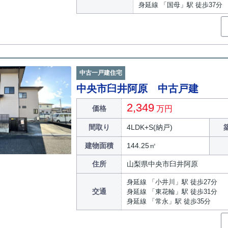
身延線 「国母」駅 徒歩37分
中古一戸建住宅
中央市臼井阿原 中古戸建
2,349
価格
万円
間取り
4LDK+S(納戸)
建物面積
144.25㎡
住所
山梨県中央市臼井阿原
身延線 「小井川」駅 徒歩27分
交通
身延線 「東花輪」駅 徒歩31分
身延線 「常永」駅 徒歩35分