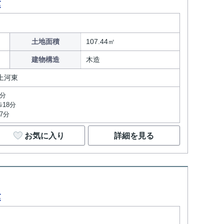
建
土地面積
107.44㎡
建物構造
木造
上河東
2分
18分
7分
お気に入り
詳細を見る
建