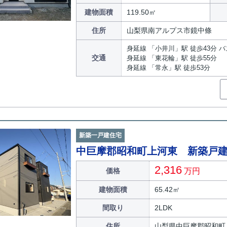
建物面積
119.50㎡
住所
山梨県南アルプス市鏡中條
身延線 「小井川」駅 徒歩43分 バ
交通
身延線 「東花輪」駅 徒歩55分
身延線 「常永」駅 徒歩53分
新築一戸建住宅
中巨摩郡昭和町上河東 新築戸
2,316
価格
万円
建物面積
65.42㎡
間取り
2LDK
住所
山梨県中巨摩郡昭和町