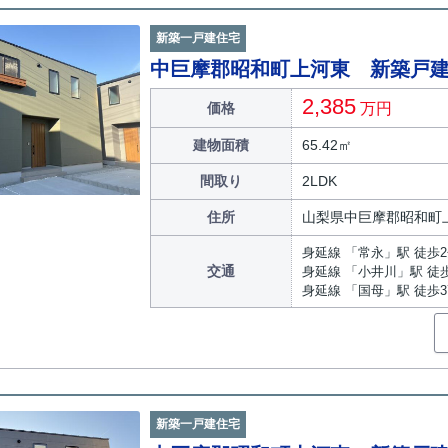
新築一戸建住宅
中巨摩郡昭和町上河東 新築戸
2,385
価格
万円
建物面積
65.42㎡
間取り
2LDK
住所
山梨県中巨摩郡昭和町
身延線 「常永」駅 徒歩
交通
身延線 「小井川」駅 徒歩
身延線 「国母」駅 徒歩3
新築一戸建住宅