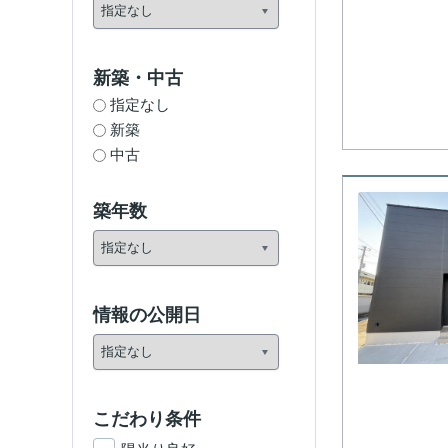
新築・中古
指定なし
新築
中古
築年数
情報の公開日
こだわり条件