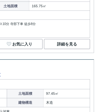
土地面積
165.75㎡
ス10分 寺部下車 徒歩8分
お気に入り
詳細を見る
建
土地面積
97.45㎡
建物構造
木造
上河東