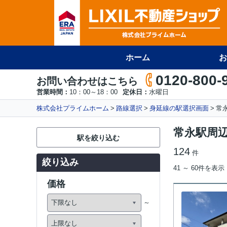
ホーム
お
0120-800-
お問い合わせはこちら
営業時間：
10：00～18：00
定休日：
水曜日
株式会社プライムホーム
路線選択
身延線の駅選択画面
常
常永駅周
駅を絞り込む
124
件
絞り込み
41 ～ 60件を表示
価格