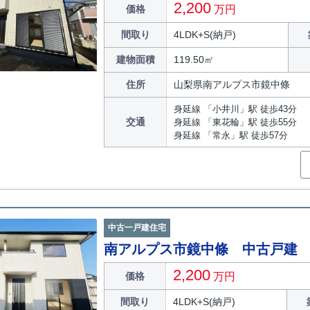
2,200
価格
万円
間取り
4LDK+S(納戸)
建物面積
119.50㎡
住所
山梨県南アルプス市鏡中條
身延線 「小井川」駅 徒歩43分
交通
身延線 「東花輪」駅 徒歩55分
身延線 「常永」駅 徒歩57分
中古一戸建住宅
南アルプス市鏡中條 中古戸建
2,200
価格
万円
間取り
4LDK+S(納戸)