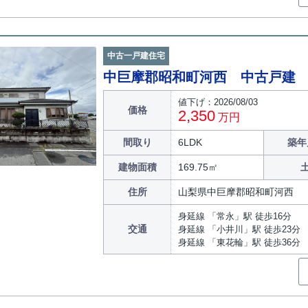
中古一戸建住宅
中巨摩郡昭和町河西 中古戸建
値下げ：2026/08/03
価格
2,350
万円
間取り
6LDK
築年
建物面積
169.75㎡
住所
山梨県中巨摩郡昭和町河西
身延線 「常永」駅 徒歩16分
交通
身延線 「小井川」駅 徒歩23分
身延線 「東花輪」駅 徒歩36分