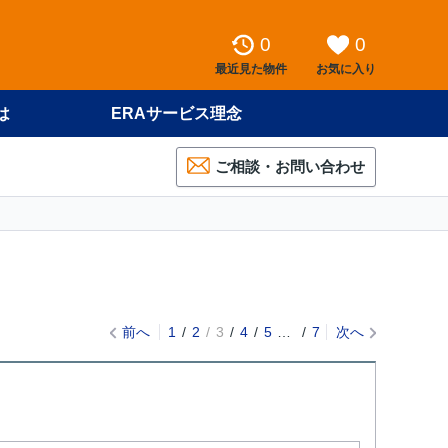
0
0
最近見た物件
お気に入り
は
ERAサービス理念
ご相談・お問い合わせ
前へ
1
2
3
4
5
…
7
次へ