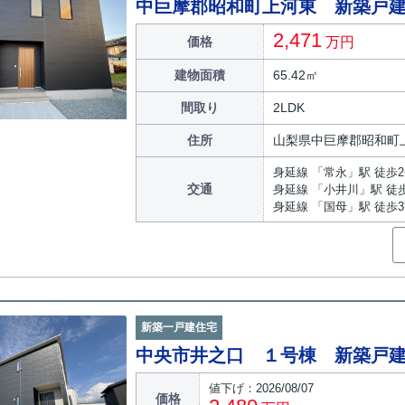
中巨摩郡昭和町上河東 新築戸
2,471
価格
万円
建物面積
65.42㎡
間取り
2LDK
住所
山梨県中巨摩郡昭和町
身延線 「常永」駅 徒歩
交通
身延線 「小井川」駅 徒歩
身延線 「国母」駅 徒歩3
新築一戸建住宅
中央市井之口 １号棟 新築戸
値下げ：2026/08/07
価格