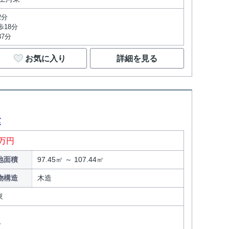
2分
歩18分
7分
お気に入り
詳細を見る
建
万円
地面積
97.45㎡ ～ 107.44㎡
物構造
木造
東
分