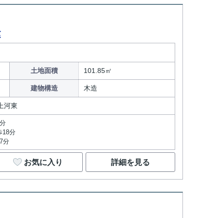
建
土地面積
101.85㎡
建物構造
木造
上河東
2分
18分
7分
お気に入り
詳細を見る