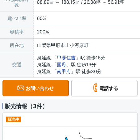
88.89㎡ ～ 188.15㎡ / 26.88坪 ～ 56.91坪
数
建ぺい率
60%
容積率
200%
所在地
山梨県甲府市上小河原町
身延線 「
甲斐住吉
」駅 徒歩16分
交通
身延線 「
国母
」駅 徒歩19分
身延線 「
南甲府
」駅 徒歩30分
お問い合わせ
電話する
販売情報（3件）
販売中