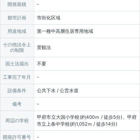
開発面積
都市計画
市街化区域
用途地域
第一種中高層住居専用地域
その他法令上
景観法
の制限
国土法届出
不要
工事完了年月
設備条件
公共下水 / 公営水道
備考
甲府市立大国小学校(約400ｍ / 徒歩5分)、甲府
周辺の学校
市立上条中学校(約1,052ｍ / 徒歩14分)
開発許可番号