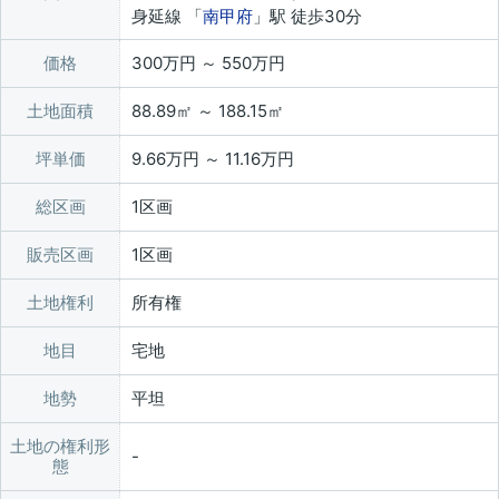
身延線 「
南甲府
」駅 徒歩30分
価格
300万円 ～ 550万円
土地面積
88.89㎡ ～ 188.15㎡
坪単価
9.66万円 ～ 11.16万円
総区画
1区画
販売区画
1区画
土地権利
所有権
地目
宅地
地勢
平坦
土地の権利形
態