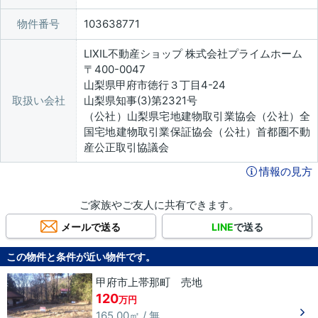
物件番号
103638771
LIXIL不動産ショップ 株式会社プライムホーム
〒400-0047
山梨県甲府市徳行３丁目4-24
取扱い会社
山梨県知事(3)第2321号
（公社）山梨県宅地建物取引業協会（公社）全
国宅地建物取引業保証協会（公社）首都圏不動
産公正取引協議会
情報の見方
ご家族やご友人に共有できます。
メールで送る
LINE
で送る
この物件と条件が近い物件です。
甲府市上帯那町 売地
120
万円
165.00㎡ / 無