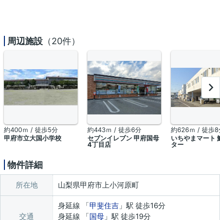
周辺施設
（20件）
約400ｍ / 徒歩5分
約443ｍ / 徒歩6分
約626ｍ / 徒歩
甲府市立大国小学校
セブンイレブン 甲府国母
いちやまマート 
4丁目店
ター
物件詳細
所在地
山梨県甲府市上小河原町
身延線 「
甲斐住吉
」駅 徒歩16分
交通
身延線 「
国母
」駅 徒歩19分