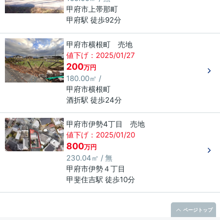
甲府市
上帯那町
甲府駅 徒歩92分
甲府市横根町 売地
値下げ：2025/01/27
200
万円
180.00㎡ /
甲府市
横根町
酒折駅 徒歩24分
甲府市伊勢4丁目 売地
値下げ：2025/01/20
800
万円
230.04㎡ / 無
甲府市
伊勢
４丁目
甲斐住吉駅 徒歩10分
ページトップ