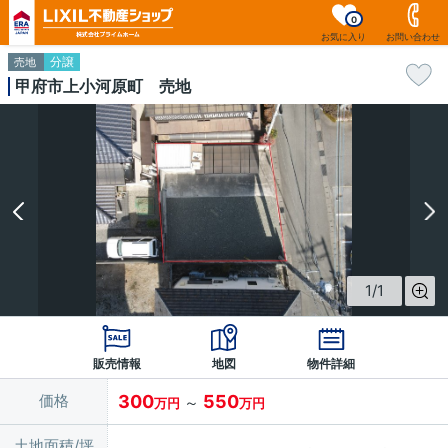
0
お気に入り
お問い合わせ
分譲
売地
甲府市上小河原町 売地
1
/
1
販売情報
地図
物件詳細
価格
300
550
～
万円
万円
土地面積/坪