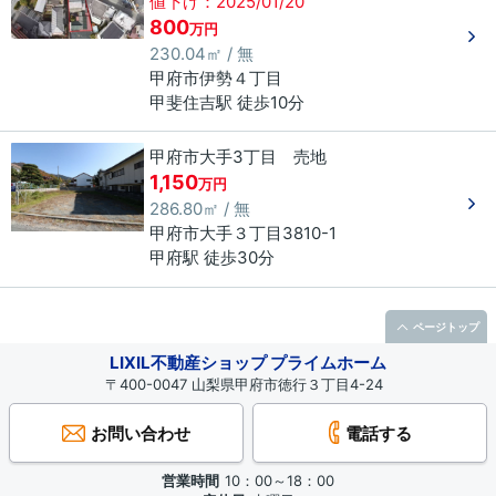
値下げ：2025/01/20
800
万円
230.04㎡ / 無
甲府市
伊勢
４丁目
甲斐住吉駅 徒歩10分
甲府市大手3丁目 売地
1,150
万円
286.80㎡ / 無
甲府市
大手
３丁目
3810-1
甲府駅 徒歩30分
ページトップ
LIXIL不動産ショップ プライムホーム
〒400-0047 山梨県甲府市徳行３丁目4-24
お問い合わせ
電話する
営業時間
10：00～18：00