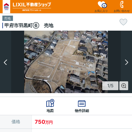
0
お気に入り
お問い合わせ
売地
甲府市羽黒町⑥ 売地
1
/
5
地図
物件詳細
価格
750
万円