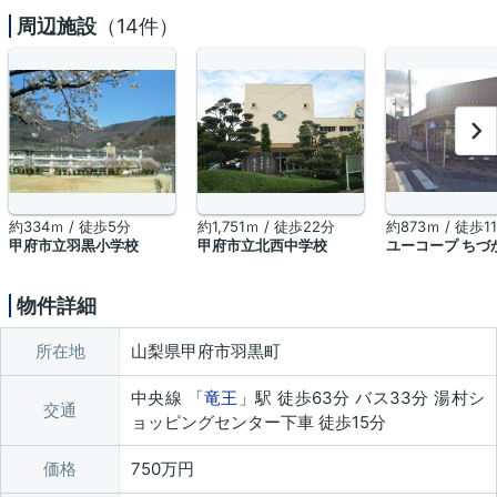
周辺施設
（14件）
約334ｍ / 徒歩5分
約1,751ｍ / 徒歩22分
約873ｍ / 徒歩1
甲府市立羽黒小学校
甲府市立北西中学校
ユーコープ ちづ
物件詳細
所在地
山梨県甲府市羽黒町
中央線 「
竜王
」駅 徒歩63分 バス33分 湯村シ
交通
ョッピングセンター下車 徒歩15分
価格
750万円