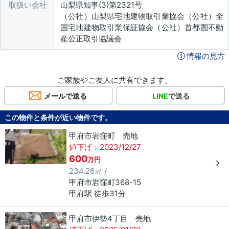
取扱い会社
山梨県知事(3)第2321号
（公社）山梨県宅地建物取引業協会（公社）全
国宅地建物取引業保証協会（公社）首都圏不動
産公正取引協議会
情報の見方
ご家族やご友人に共有できます。
メールで送る
LINE
で送る
この物件と条件が近い物件です。
甲府市岩窪町 売地
値下げ：2023/12/27
600
万円
234.26㎡ /
甲府市
岩窪町
368-15
甲府駅 徒歩31分
甲府市伊勢4丁目 売地