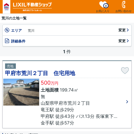
0
お気に入り
お問い合わせ
荒川の土地一覧
変更
エリア
荒川
変更
詳細条件
1
件
売地
甲府市荒川２丁目 住宅用地
500
万円
土地面積
199.74㎡
無
山梨県甲府市荒川２丁目
竜王駅 徒歩29分
甲府駅 徒歩43分 バス13分 長塚東下車 徒歩5分
金手駅 徒歩57分