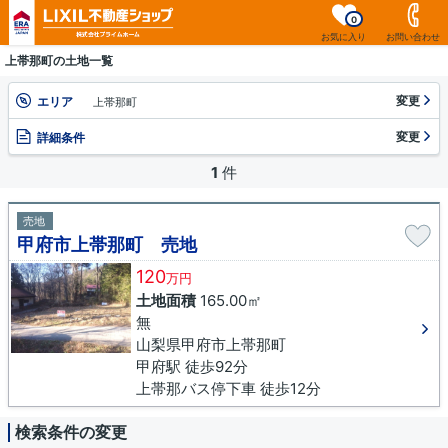
0
お気に入り
お問い合わせ
上帯那町の土地一覧
変更
エリア
上帯那町
変更
詳細条件
1
件
売地
甲府市上帯那町 売地
120
万円
土地面積
165.00㎡
無
山梨県甲府市上帯那町
甲府駅 徒歩92分
上帯那バス停下車 徒歩12分
検索条件の変更