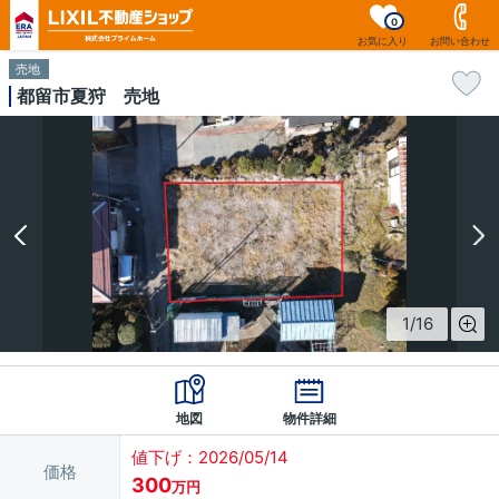
0
お気に入り
お問い合わせ
売地
都留市夏狩 売地
1
/
16
地図
物件詳細
値下げ：2026/05/14
価格
300
万円