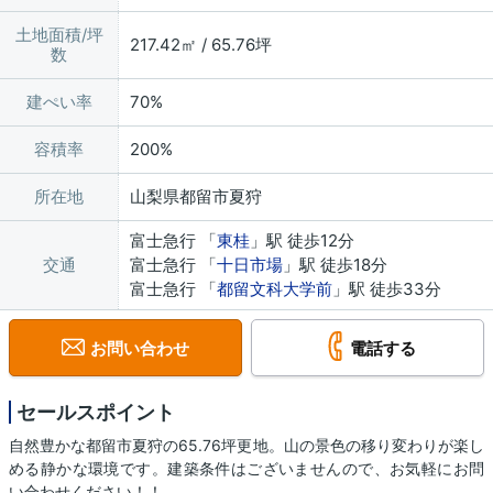
土地面積/坪
217.42㎡ / 65.76坪
数
建ぺい率
70%
容積率
200%
所在地
山梨県都留市夏狩
富士急行 「
東桂
」駅 徒歩12分
交通
富士急行 「
十日市場
」駅 徒歩18分
富士急行 「
都留文科大学前
」駅 徒歩33分
お問い合わせ
電話する
セールスポイント
自然豊かな都留市夏狩の65.76坪更地。山の景色の移り変わりが楽し
める静かな環境です。建築条件はございませんので、お気軽にお問
い合わせください！！