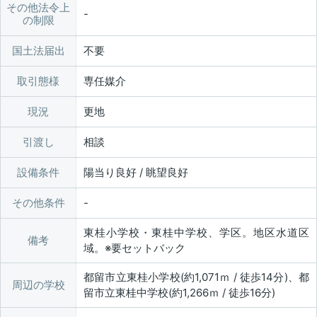
その他法令上
の制限
国土法届出
不要
取引態様
専任媒介
現況
更地
引渡し
相談
設備条件
陽当り良好 / 眺望良好
その他条件
東桂小学校・東桂中学校、学区。地区水道区
備考
域。※要セットバック
都留市立東桂小学校(約1,071ｍ / 徒歩14分)、都
周辺の学校
留市立東桂中学校(約1,266ｍ / 徒歩16分)