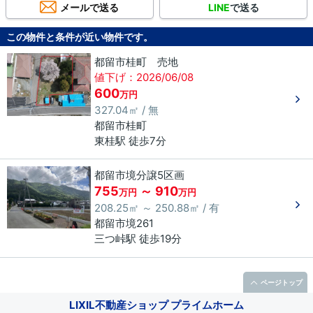
メールで送る
LINE
で送る
この物件と条件が近い物件です。
都留市桂町 売地
値下げ：2026/06/08
600
万円
327.04㎡ / 無
都留市
桂町
東桂駅 徒歩7分
都留市境分譲5区画
755
～ 910
万円
万円
208.25㎡ ～ 250.88㎡ / 有
都留市
境
261
三つ峠駅 徒歩19分
ページトップ
LIXIL不動産ショップ プライムホーム