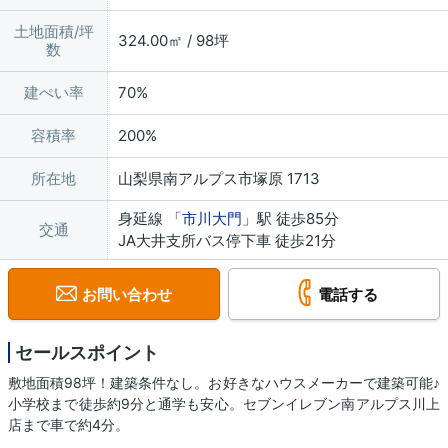
土地面積/坪
324.00㎡ / 98坪
数
建ぺい率
70%
容積率
200%
所在地
山梨県南アルプス市塚原 1713
身延線 「
市川大門
」駅 徒歩85分
交通
JA大井支所バス停下車 徒歩21分
お問い合わせ
電話する
セールスポイント
敷地面積98坪！建築条件なし。お好きなハウスメーカーで建築可能♪
小学校まで徒歩約9分と通学も安心。セブンイレブン南アルプス川上
店まで車で約4分。