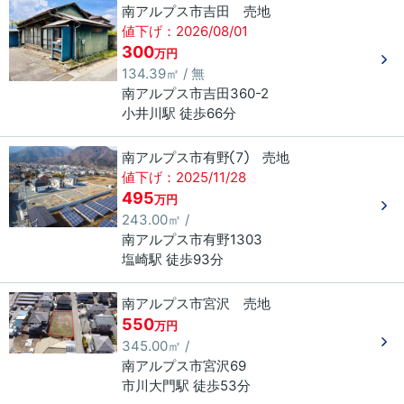
南アルプス市吉田 売地
値下げ：2026/08/01
300
万円
134.39㎡ / 無
南アルプス市
吉田
360-2
小井川駅 徒歩66分
南アルプス市有野⑦ 売地
値下げ：2025/11/28
495
万円
243.00㎡ /
南アルプス市
有野
1303
塩崎駅 徒歩93分
南アルプス市宮沢 売地
550
万円
345.00㎡ /
南アルプス市
宮沢
69
市川大門駅 徒歩53分