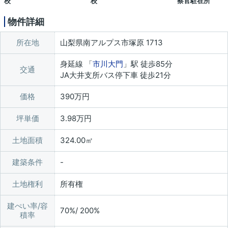
校
校
察官駐在所
物件詳細
所在地
山梨県南アルプス市塚原 1713
身延線 「
市川大門
」駅 徒歩85分
交通
JA大井支所バス停下車 徒歩21分
価格
390万円
坪単価
3.98万円
土地面積
324.00㎡
建築条件
土地権利
所有権
建ぺい率/容
70%/ 200%
積率