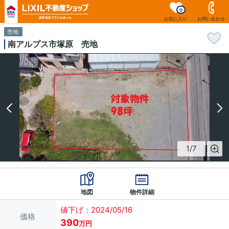
0
お気に入り
お問い合わせ
売地
南アルプス市塚原 売地
1
/
7
地図
物件詳細
値下げ：2024/05/16
価格
390
万円