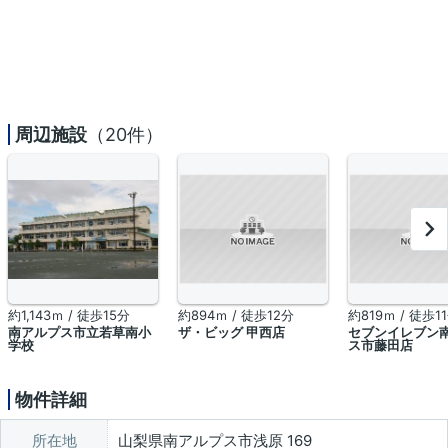
周辺施設
（20件）
約1,143ｍ / 徒歩15分
約894ｍ / 徒歩12分
約819ｍ / 徒歩1
南アルプス市立若草南小
ザ・ビッグ 甲西店
セブンイレブン
学校
ス市藤田店
物件詳細
所在地
山梨県南アルプス市浅原 169