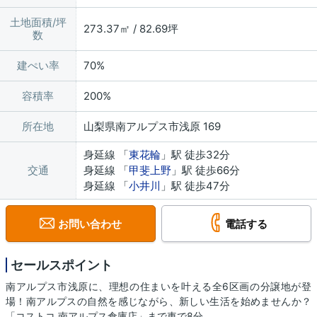
土地面積/坪
273.37㎡ / 82.69坪
数
建ぺい率
70%
容積率
200%
所在地
山梨県南アルプス市浅原 169
身延線 「
東花輪
」駅 徒歩32分
交通
身延線 「
甲斐上野
」駅 徒歩66分
身延線 「
小井川
」駅 徒歩47分
お問い合わせ
電話する
セールスポイント
南アルプス市浅原に、理想の住まいを叶える全6区画の分譲地が登
場！南アルプスの自然を感じながら、新しい生活を始めませんか？
「コストコ 南アルプス倉庫店」まで車で8分。