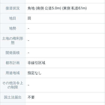
接道状況
角地 (南側 公道5.0m) (東側 私道6.1m)
地目
田
地勢
土地の権利形
態
開発面積
都市計画
非線引区域
用途地域
指定なし
その他法令上
の制限
国土法届出
不要