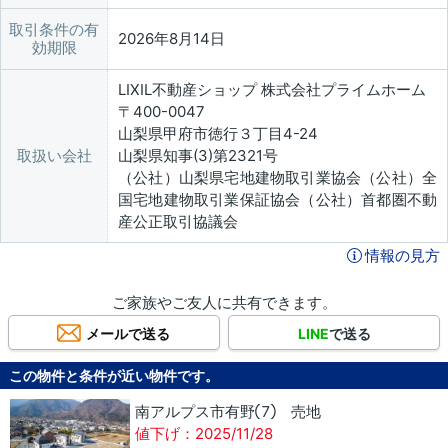
取引条件の有
2026年8月14日
効期限
LIXIL不動産ショップ 株式会社プライムホーム
〒400-0047
山梨県甲府市徳行３丁目4-24
取扱い会社
山梨県知事(3)第2321号
（公社）山梨県宅地建物取引業協会（公社）全
国宅地建物取引業保証協会（公社）首都圏不動
産公正取引協議会
情報の見方
ご家族やご友人に共有できます。
メールで送る
LINE
で送る
この物件と条件が近い物件です。
南アルプス市有野⑦ 売地
値下げ：2025/11/28