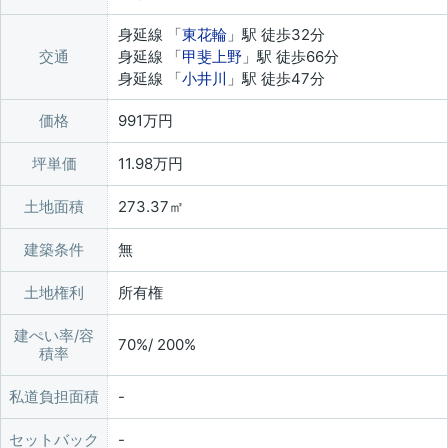
身延線 「
東花輪
」駅 徒歩32分
交通
身延線 「
甲斐上野
」駅 徒歩66分
身延線 「
小井川
」駅 徒歩47分
価格
991万円
坪単価
11.98万円
土地面積
273.37㎡
建築条件
無
土地権利
所有権
建ぺい率/容
70%/ 200%
積率
私道負担面積
セットバック