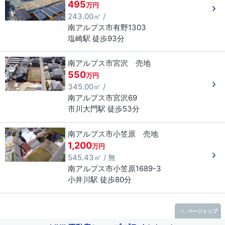
495
万円
243.00㎡ /
南アルプス市
有野
1303
塩崎駅 徒歩93分
南アルプス市宮沢 売地
550
万円
345.00㎡ /
南アルプス市
宮沢
69
市川大門駅 徒歩53分
南アルプス市小笠原 売地
1,200
万円
545.43㎡ / 無
南アルプス市
小笠原
1689-3
小井川駅 徒歩80分
ページトップ