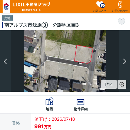
0
お気に入り
お問い合わせ
売地
南アルプス市浅原③ 分譲地区画3
1
/
14
地図
物件詳細
値下げ：2026/07/18
価格
991
万円