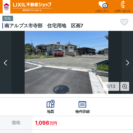
0
お気に入り
お問い合わせ
売地
南アルプス市寺部 住宅用地 区画7
1
/
13
地図
物件詳細
価格
1,096
万円