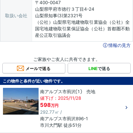
〒400-0047
山梨県甲府市徳行３丁目4-24
取扱い会社
山梨県知事(3)第2321号
（公社）山梨県宅地建物取引業協会（公社）全
国宅地建物取引業保証協会（公社）首都圏不動
産公正取引協議会
情報の見方
ご家族やご友人に共有できます。
メールで送る
LINE
で送る
この物件と条件が近い物件です。
南アルプス市荊沢① 売地
値下げ：2025/11/28
598
万円
292.77㎡ /
南アルプス市
荊沢
896-1
市川大門駅 徒歩51分