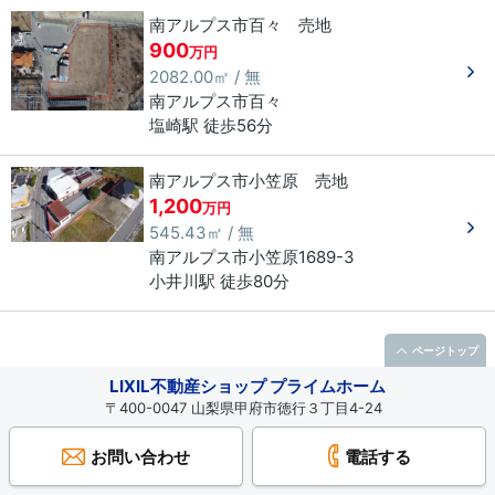
南アルプス市百々 売地
900
万円
2082.00㎡ / 無
南アルプス市
百々
塩崎駅 徒歩56分
南アルプス市小笠原 売地
1,200
万円
545.43㎡ / 無
南アルプス市
小笠原
1689-3
小井川駅 徒歩80分
ページトップ
LIXIL不動産ショップ プライムホーム
〒400-0047 山梨県甲府市徳行３丁目4-24
お問い合わせ
電話する