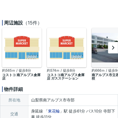
周辺施設
（15件）
約565ｍ / 徒歩8分
約574ｍ / 徒歩8分
約666ｍ / 徒歩
コストコ 南アルプス倉庫
コストコ南アルプス倉庫
南アルプス市立
店
店 ガスステーション
校
物件詳細
所在地
山梨県南アルプス市寺部
身延線 「
東花輪
」駅 徒歩61分 バス10分 寺部下
交通
車 徒歩11分