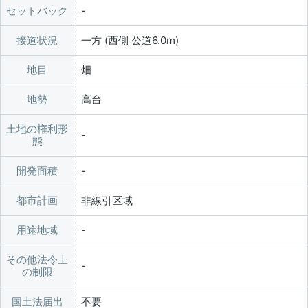
セットバック
接道状況
一方 (西側 公道6.0m)
地目
畑
地勢
高台
土地の権利形
態
開発面積
都市計画
非線引区域
用途地域
その他法令上
の制限
国土法届出
不要