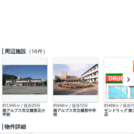
周辺施設
（14件）
約1,945ｍ / 徒歩25分
約946ｍ / 徒歩12分
約488ｍ / 徒歩7
南アルプス市立櫛形北小
南アルプス市立櫛形中学
サンドラッグ 南
学校
校
店
物件詳細