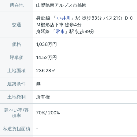
所在地
山梨県南アルプス市桃園
身延線 「
小井川
」駅 徒歩83分 バス21分 ＤＣ
交通
Ｍ櫛形店下車 徒歩4分
身延線 「
常永
」駅 徒歩99分
価格
1,038万円
坪単価
14.52万円
土地面積
236.28㎡
建築条件
無
土地権利
所有権
建ぺい率/容
70%/ 200%
積率
私道負担面積