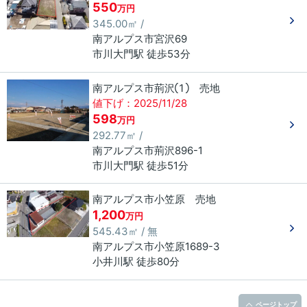
550
万円
345.00㎡ /
南アルプス市
宮沢
69
市川大門駅 徒歩53分
南アルプス市荊沢① 売地
値下げ：2025/11/28
598
万円
292.77㎡ /
南アルプス市
荊沢
896-1
市川大門駅 徒歩51分
南アルプス市小笠原 売地
1,200
万円
545.43㎡ / 無
南アルプス市
小笠原
1689-3
小井川駅 徒歩80分
ページトップ