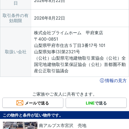
2026年8月22日
日
取引条件の有
2026年8月22日
効期限
株式会社プライムホーム 甲府東店
〒400-0851
山梨県甲府市住吉５丁目3番17号 101
取扱い会社
山梨県知事(3)第2321号
（公社）山梨県宅地建物取引業協会（公社）全
国宅地建物取引業保証協会（公社）首都圏不動
産公正取引協議会
情報の見方
ご家族やご友人に共有できます。
メールで送る
LINE
で送る
この物件と条件が近い物件です。
南アルプス市宮沢 売地