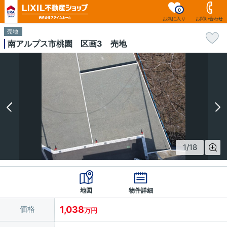
0
お気に入り
お問い合わせ
売地
南アルプス市桃園 区画3 売地
1
/
18
地図
物件詳細
価格
1,038
万円