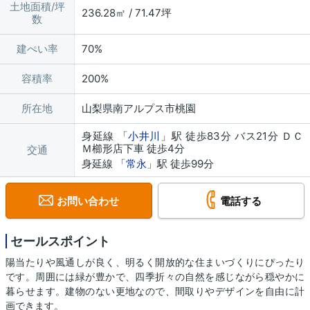
土地面積/坪
236.28㎡ / 71.47坪
数
建ぺい率
70%
容積率
200%
所在地
山梨県南アルプス市桃園
身延線 「
小井川
」駅 徒歩83分 バス21分 ＤＣ
Ｍ櫛形店下車 徒歩4分
交通
身延線 「
常永
」駅 徒歩99分
お問い合わせ
電話する
セールスポイント
陽当たりや風通しが良く、明るく開放的な住まいづくりにぴったり
です。周囲には緑が豊かで、四季折々の自然を感じながら穏やかに
暮らせます。建物のない更地なので、間取りやデザインを自由に計
画できます。