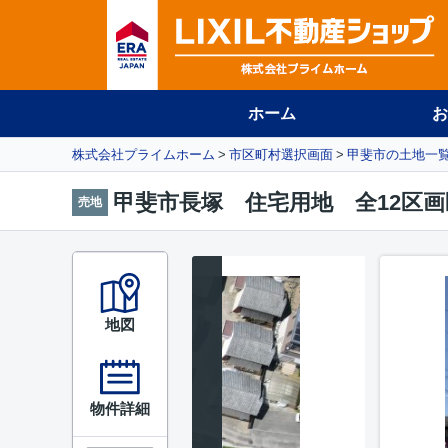
ホーム
お
株式会社プライムホーム
市区町村選択画面
甲斐市の土地一
甲斐市長塚 住宅用地 全12区画
売地
地図
物件詳細