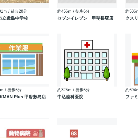
91ｍ / 徒歩28分
約456ｍ / 徒歩6分
約536
市立敷島中学校
セブンイレブン 甲斐長塚店
クスリ
ｍ / 徒歩5分
約325ｍ / 徒歩5分
約694
KMAN Plus 甲府敷島店
中込歯科医院
ファミ