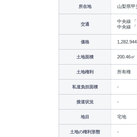
山梨県甲
所在地
中央線 「
交通
中央線 「
1,282.9
価格
200.46㎡
土地面積
所有権
土地権利
私道負担面積
接道状況
宅地
地目
土地の権利形態