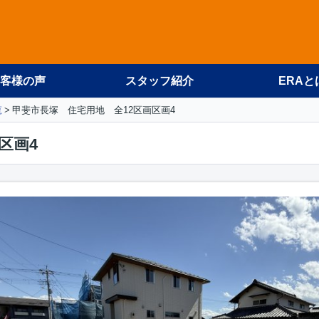
客様の声
スタッフ紹介
ERAと
覧
甲斐市長塚 住宅用地 全12区画区画4
区画4