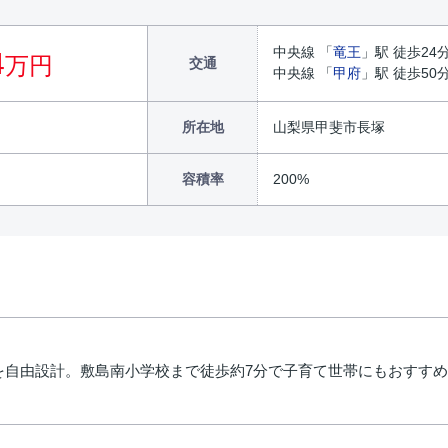
中央線 「
竜王
」駅 徒歩24
4
万円
交通
中央線 「
甲府
」駅 徒歩50
所在地
山梨県甲斐市長塚
容積率
200%
を自由設計。敷島南小学校まで徒歩約7分で子育て世帯にもおすす