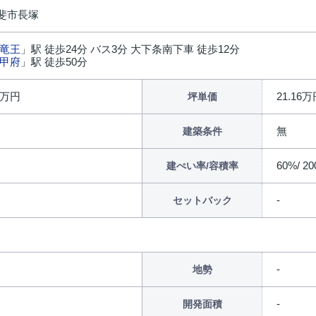
斐市長塚
竜王
」駅 徒歩24分 バス3分 大下条南下車 徒歩12分
甲府
」駅 徒歩50分
44万円
21.16
坪単価
無
建築条件
60%/ 2
建ぺい率/容積率
セットバック
地勢
開発面積