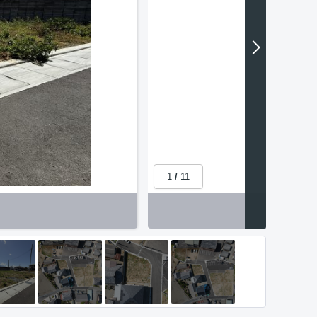
1
/
11