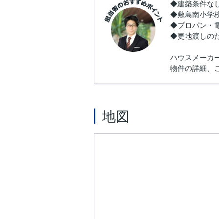
◆建築条件な
◆敷島南小学
◆プロパン・
◆更地渡しの
ハウスメーカ
物件の詳細、
地図